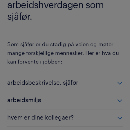
arbeidshverdagen som
sjåfør.
Som sjåfør er du stadig på veien og møter
mange forskjellige mennesker. Her er hva du
kan forvente i jobben:
arbeidsbeskrivelse, sjåfør
sjåfører løser mange forskjellige oppgaver i løpet av
arbeidsmiljø
arbeidsdagen. Her er noen av dem:
Å jobbe som sjåfør kan være fysisk krevende,
hvem er dine kollegaer?
Planlegging av leveranser: Før du begynner å
spesielt når du laster og losser varer. Noen varer kan
transportere pakker, er det viktig å planlegge
være tunge eller skjøre, så det er viktig å være i god