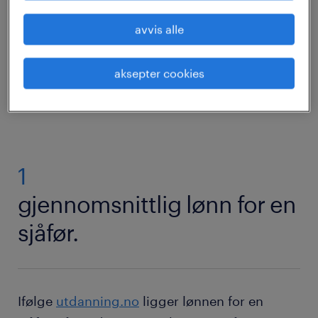
hvilke ferdigheter og kvalifikasjoner du
avvis alle
trenger for å lykkes som sjåfør.
aksepter cookies
finn din neste jobb
1
gjennomsnittlig lønn for en
sjåfør.
Ifølge
utdanning.no
ligger lønnen for en