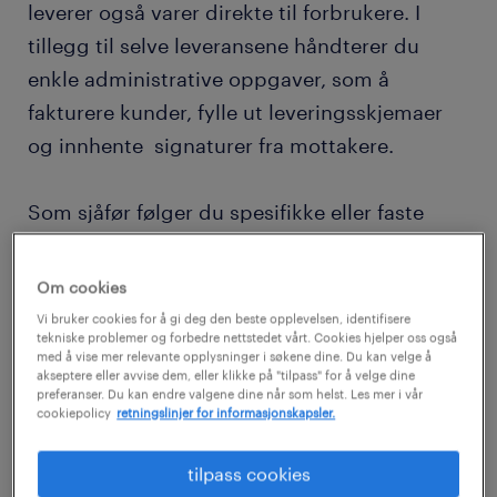
leverer også varer direkte til forbrukere. I
tillegg til selve leveransene håndterer du
enkle administrative oppgaver, som å
fakturere kunder, fylle ut leveringsskjemaer
og innhente signaturer fra mottakere.
Som sjåfør følger du spesifikke eller faste
ruter hver dag, noe som krever god
kjennskap til området du jobber i. Det er
Om cookies
viktig å vite hvilke veier som tillater varebiler
Vi bruker cookies for å gi deg den beste opplevelsen, identifisere
tekniske problemer og forbedre nettstedet vårt. Cookies hjelper oss også
og lastebiler, samt å ha oversikt over
med å vise mer relevante opplysninger i søkene dine. Du kan velge å
trafikkforholdene til ulike tider på døgnet.
akseptere eller avvise dem, eller klikke på "tilpass" for å velge dine
preferanser. Du kan endre valgene dine når som helst. Les mer i vår
cookiepolicy
retningslinjer for informasjonskapsler.
Høres det spennende ut å jobbe utendørs og
tilpass cookies
møte nye mennesker? Les videre for å finne ut