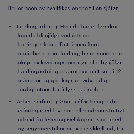
få betalt ukentlig eller månedlig, avhengig av
Håndtering av betaling: Dersom kundene
helligdager.
Her er noen av kvalifikasjonene til en sjåfør:
jobben
betaler ved levering (Cash on Delivery – COD),
sørger du for at betalingen blir gjennomført,
midlertidige og faste kontrakter
enten via mobil, kort eller kontant, alt etter hva
Lærlingordning: Hvis du har et førerkort,
slags rutiner selskapet har.
kan du bli sjåfør ved å ta en
Ønsker du en fast stilling? En midlertidig jobb som
sjåfør kan ofte være et springbrett til en attraktiv
Hjelp med installasjon: Avhengig av hva du
lærlingordning. Det finnes flere
fast jobb. Hvert år får tusenvis av mennesker fast
leverer og hvor du jobber, kan du noen ganger
muligheter som lærling, blant annet som
ansettelse hos gode arbeidsgivere takket være en
bistå med montering av produkter, for
ekspressleveringsoperatør eller bysjåfør.
midlertidig jobb formidlet gjennom Randstad. I
eksempel møbler eller elektronikk.
Lærlingordninger varer normalt sett i 12
tillegg rekrutterer mange selskaper sine faste
Håndtering av dokumentasjon: Når kunden har
måneder og gir deg de nødvendige
ansatte direkte via Randstad!
mottatt og eventuelt betalt for varen, sørger du
ferdighetene for å lykkes i jobben.
for at de signerer leveringsdokumentene. I
noen selskaper brukes elektroniske
Arbeidserfaring: Som sjåfør trenger du
leveringsbevis (ePODs) for å dokumentere at
erfaring med levering eller administrativt
leveransen er fullført.
arbeid fra leveringsselskaper. Start med
nybegynnerstillinger, som sykkelbud, for