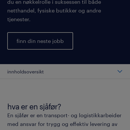
du en nøkkelrolle i suksessen til både
netthandel, fysiske butikker og andre
tjenester.
finn din neste jobb
innholdsoversikt
gjennomsnittlig lønn for en sjåfør.
ulike typer sjåfører.
hva er en sjåfør?
En sjåfør er en transport- og logistikkarbeider
arbeidshverdagen som sjåfør.
med ansvar for trygg og effektiv levering av