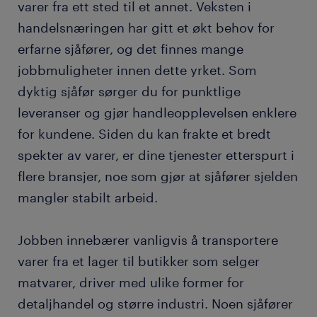
varer fra ett sted til et annet. Veksten i
ferdigheter og utdanning for sjåfører.
handelsnæringen har gitt et økt behov for
erfarne sjåfører, og det finnes mange
FAQs.
jobbmuligheter innen dette yrket. Som
dyktig sjåfør sørger du for punktlige
leveranser og gjør handleopplevelsen enklere
for kundene. Siden du kan frakte et bredt
spekter av varer, er dine tjenester etterspurt i
flere bransjer, noe som gjør at sjåfører sjelden
mangler stabilt arbeid.
Jobben innebærer vanligvis å transportere
varer fra et lager til butikker som selger
matvarer, driver med ulike former for
detaljhandel og større industri. Noen sjåfører