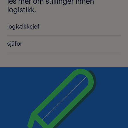
les mer om stillinger innen
logistikk.
logistikksjef
sjåfør