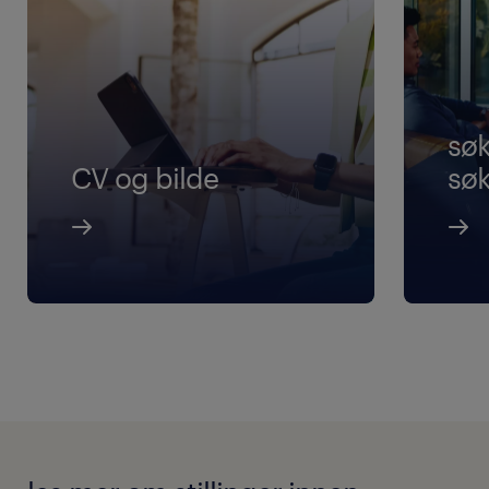
sø
CV og bilde
sø