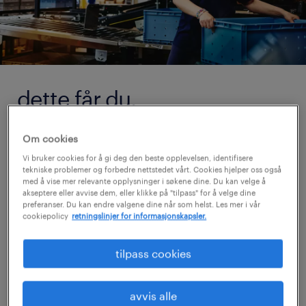
dette får du.
Vi vet at det må gå raskt i logistikkbransjen –
Om cookies
også når det gjelder å finne en ny jobb. Våre
Vi bruker cookies for å gi deg den beste opplevelsen, identifisere
konsulenter og løsninger legger til rette for at
tekniske problemer og forbedre nettstedet vårt. Cookies hjelper oss også
med å vise mer relevante opplysninger i søkene dine. Du kan velge å
du raskt og enkelt skal kunne søke jobb. Det
akseptere eller avvise dem, eller klikke på "tilpass" for å velge dine
preferanser. Du kan endre valgene dine når som helst. Les mer i vår
gjør at vi best mulig kan matche deg med
cookiepolicy
retningslinjer for informasjonskapsler.
gode jobbmuligheter innen logistikk. Å finne
den rette jobben innen logistikk handler om
tilpass cookies
mer enn bare din utdannelse. Din praktiske
erfaring veier like mye som dine skarpe
avvis alle