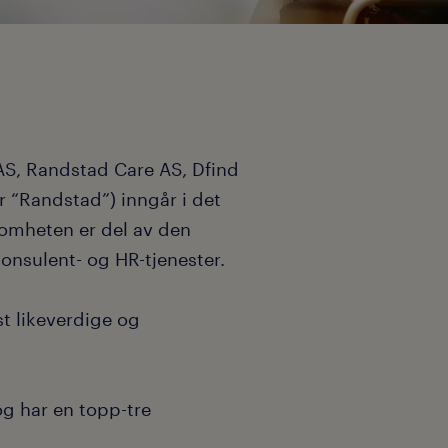
S, Randstad Care AS, Dfind
r “Randstad”) inngår i det
somheten er del av den
onsulent- og HR-tjenester.
t likeverdige og
og har en topp-tre