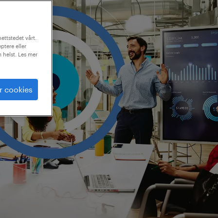
ettstedet vårt.
ptere eller
m helst. Les mer
r cookies