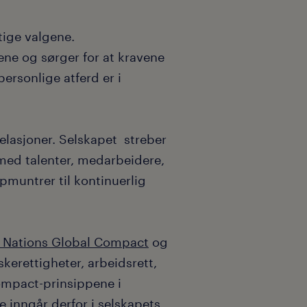
tige valgene.
ne og sørger for at kravene
ersonlige atferd er i
relasjoner. Selskapet streber
 med talenter, medarbeidere,
pmuntrer til kontinuerlig
 Nations Global Compact
og
skerettigheter, arbeidsrett,
ompact-prinsippene i
e inngår derfor i selskapets