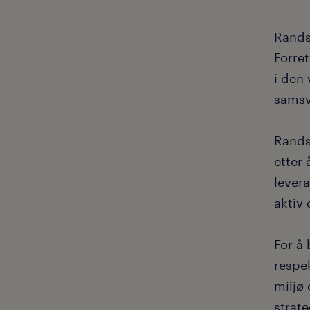
Randst
Forre
i den 
samsv
Randst
etter
lever
aktiv 
For å
respek
miljø
strate