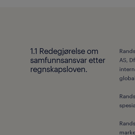
1.1 Redegjørelse om
Rands
samfunnsansvar etter
AS, D
regnskapsloven.
inter
globa
Rands
spesia
Randst
marke