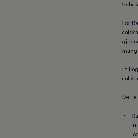
behol
For R
selsk
gjenn
mangfo
I till
selska
Dette
Ra
mu
o