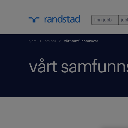
finn jobb
job
hjem
om oss
vårt samfunnsansvar
vårt samfunn