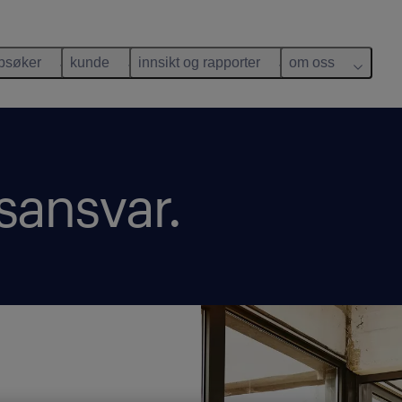
bsøker
kunde
innsikt og rapporter
om oss
sansvar.