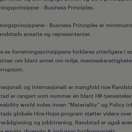
ningsprinsipper - Business Principles.
tningsprinsippene - Business Principles er minimums
Randstads ansatte og representanter.
e av forretningsprinsippene forklares ytterligere i 
rutiner om blant annet om miljø, menneskerettigheter
orrupsjon.
nasjonalt og internasjonalt er mangfold noe Randst
tad er rangert som nummer én blant HR-tjenestele
nability world index innen “Materiality” og Policy in
tads globale Hire Hope program støtter videre ove
ererådgivning og jobbtrening. Randstad er også an
 equity, diversity & inclusion fyrtårnprosjekt.