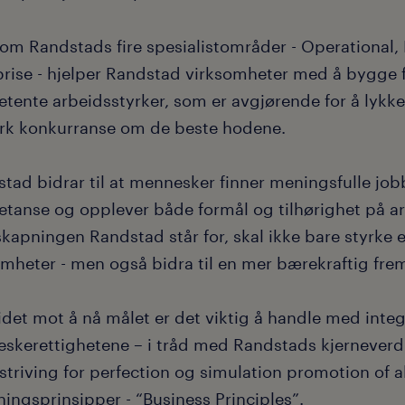
om Randstads fire spesialistområder - Operational, P
prise - hjelper Randstad virksomheter med å bygge 
tente arbeidsstyrker, som er avgjørende for å lykke
erk konkurranse om de beste hodene.
ad bidrar til at mennesker finner meningsfulle jobb
tanse og opplever både formål og tilhørighet på a
skapningen Randstad står for, skal ikke bare styrke 
mheter - men også bidra til en mer bærekraftig fremt
idet mot å nå målet er det viktig å handle med integ
skerettighetene – i tråd med Randstads kjerneverdie
 striving for perfection og simulation promotion of a
ningsprinsipper - “Business Principles”.