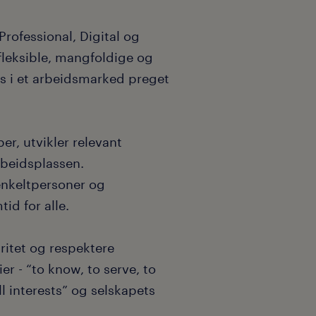
rofessional, Digital og
fleksible, mangfoldige og
s i et arbeidsmarked preget
er, utvikler relevant
rbeidsplassen.
enkeltpersoner og
id for alle.
ritet og respektere
r - “to know, to serve, to
ll interests” og selskapets