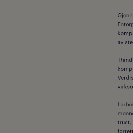
Gjenn
Enter
kompe
av st
Randst
kompe
Verdi
virkso
I arbe
menne
trust,
forret