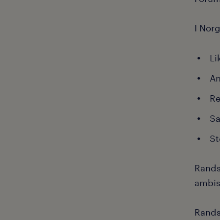
I Nor
Li
An
Re
Sa
St
Rands
ambis
Rands