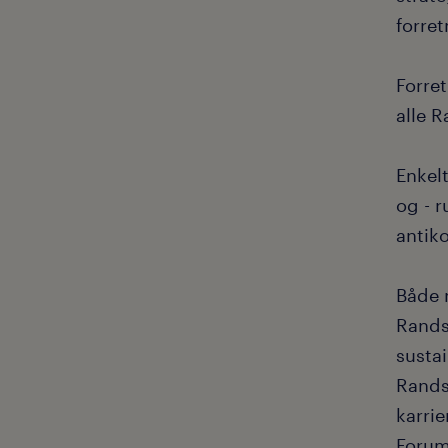
forret
Forre
alle 
Enkelt
og - 
antik
Både 
Rands
sustai
Rands
karri
Forums