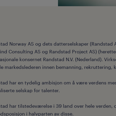
tad Norway AS og dets datterselskaper (Randstad A
find Consulting AS og Randstad Project AS) (herette
nasjonale konsernet Randstad N.V. (Nederland). Virk
le markedslederen innen bemanning, rekruttering, k
tad har en tydelig ambisjon om å være verdens mes
liserte selskap for talenter.
ad har tilstedeværelse i 39 land over hele verden, 
dsposisjon i halvparten av disse.