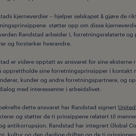
ads kjerneverdier – hjelper selskapet å gjøre de rik
tningsprinsippene støtter opp om disse kjerneverdie
verden Randstad arbeider i, forretningsrelaterte og p
ar og forsterker hverandre.
ad er videre opptatt av ansvaret for sine eksterne 
 å opprettholde sine forretningsprinsipper i kontakt
andører, kunder og andre forretningspartnere, og op
dialog med interessenter i arbeidslivet.
 bekrefte dette ansvaret har Randstad signert
United
terer og støtter de ti prinsippene relatert til menne
 og antikorrupsjon. Randstad har integrert Global C
gi, kultur og den daglige driften og de ti prinsippen