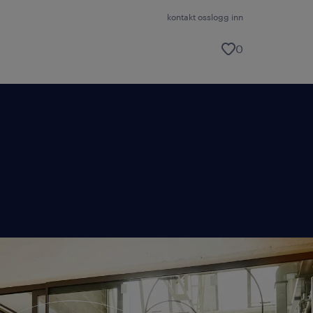
kontakt oss
logg inn
0