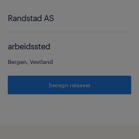
Ingeniørfag
jobber, utvikler relevant kompetanse og
Drift
opplever både formål og tilhørighet på
Randstad AS
Driftstekniker
arbeidsplassen. Verdiskapingen vi står for,
skal ikke bare styrke enkeltpersoner og
virksomheter – men også bidra til en mer
arbeidssted
bærekraftig fremtid for alle.
Bergen, Vestland
Med hovedkontor i Nederland opererer
Randstad i 39 markeder og har rundt 40 000
beregn reisevei
ansatte globalt. I 2024 hjalp vi over 1,7
millioner mennesker med å finne jobb, og
omsatte for 24,1 milliarder euro.