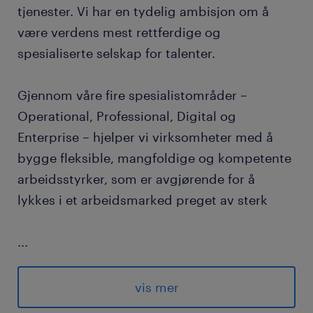
tjenester. Vi har en tydelig ambisjon om å
Energieffektivitet
være verdens mest rettferdige og
Energieffektivisering
spesialiserte selskap for talenter.
Energibesparing
Energibesparelse
Gjennom våre fire spesialistområder –
Energiberegninger
Operational, Professional, Digital og
Enterprise – hjelper vi virksomheter med å
Energibalanse
bygge fleksible, mangfoldige og kompetente
Kuldeteknikker
arbeidsstyrker, som er avgjørende for å
Kuldemontør
lykkes i et arbeidsmarked preget av sterk
Kuldeingeniør
Kuldeanlegg
...
konkurranse om de beste hodene.
Elektroingeniør
vis mer
Byggingeniør
Vi bidrar til at mennesker finner meningsfulle