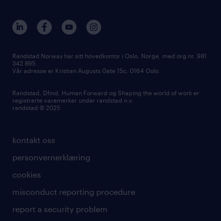
vårt samfunnsansvar
workmonitor
presse
våre kontorer
Randstad Norway har sitt hovedkontor i Oslo, Norge, med org nr. 981
342 895
Vår adresse er Kristian Augusts Gate 15c, 0164 Oslo.
Randstad, Dfind, Human Forward og Shaping the world of work er
registrerte varemerker under randstad n.v.
randstad © 2025
kontakt oss
personvernerklæring
cookies
misconduct reporting procedure
report a security problem