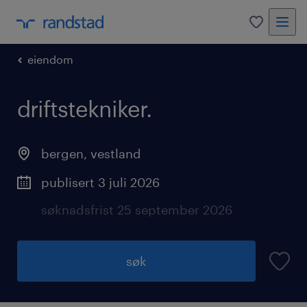
0
eiendom
driftstekniker.
bergen
,
vestland
publisert 3 juli 2026
søknadsfrist 25 september 2026
søk