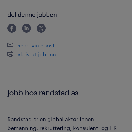
Driftsmedarbeider
del denne jobben
Driftskompetanse
Driftsansvarlig
Drifting av IT systemer
send via epost
Driftsansvar
skriv ut jobben
Drift , ledelse,regnskap
Miljøovervåkning
Miljøforvaltning
jobb hos randstad as
Miljøfokus
Miljøbevisst
Miljø
Randstad er en global aktør innen
Energiforsyning
bemanning, rekruttering, konsulent- og HR-