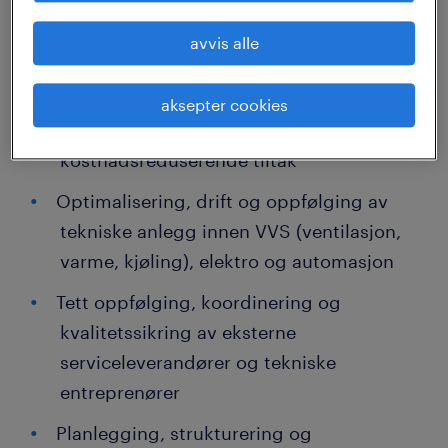
omfatte:
avvis alle
Overvåking og analyse av energiforbruk
via EOS, SD-anlegg og driftsdata for å
aksepter cookies
identifisere og gjennomføre
kostnadsreduserende tiltak
Optimalisering, drift og oppfølging av
tekniske anlegg innen VVS (ventilasjon,
varme, kjøling), elektro og automasjon
Tett oppfølging, koordinering og
kvalitetssikring av eksterne
serviceleverandører og tekniske
entreprenører
Planlegging, strukturering og