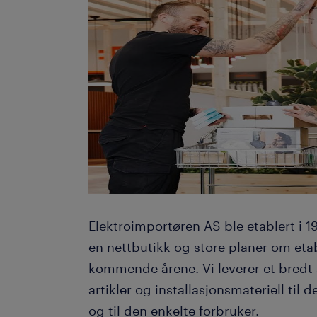
Send inn din cv i dag, vi intervjuer f
Ta kontakt med ingeborg.amundsen@ra
452 21 573
Elektroimportøren AS ble etablert i 1
en nettbutikk og store planer om etab
kommende årene. Vi leverer et bredt 
artikler og installasjonsmateriell til
og til den enkelte forbruker.