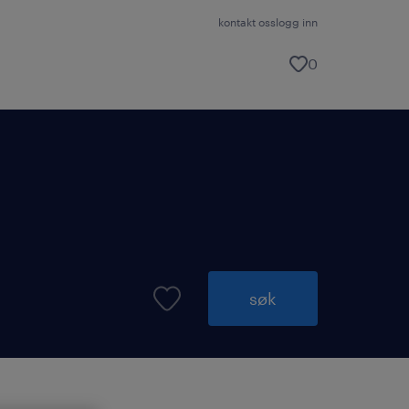
kontakt oss
logg inn
0
søk