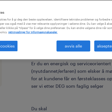
ies
okies for å gi deg den beste opplevelsen, identifisere tekniske problemer og forbedre n
per oss også med å vise mer relevante opplysninger i søkene dine. Du kan velge å akse
eller klikke på "tilpass" for å velge dine preferanser. Du kan endre valgene dine når so
policy
retningslinjer for informasjonskapsler.
Drømmejobben for Elektrikere i Berg
 cookies
avvis alle
aksepte
Er du en energisk og serviceorientert 
(nyutdannet/erfaren) som elsker å m
for at kundene får en førsteklasses o
ser vi etter DEG som faglig selger
Du skal