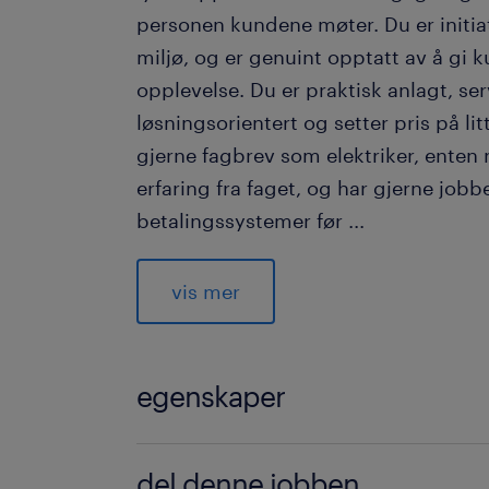
personen kundene møter. Du er initiati
miljø, og er genuint opptatt av å gi 
opplevelse. Du er praktisk anlagt, serv
løsningsorientert og setter pris på li
gjerne fagbrev som elektriker, enten
erfaring fra faget, og har gjerne job
betalingssystemer før
...
vis mer
Du får
Hos Elektroimportøren får du en spe
arbeidsdag i et uformelt og godt ar
egenskaper
Vi tilbyr gode opplæringsmuligheter
du trenger for å lykkes. Du får selvf
Elektronikkarbeid
del denne jobben
betingelser og gode personalordning