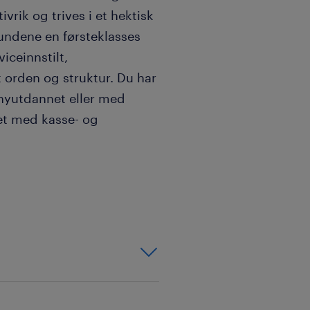
vrik og trives i et hektisk
kundene en førsteklasses
iceinnstilt,
tt orden og struktur. Du har
 nyutdannet eller med
bet med kasse- og
nnende og variert
beidsmiljø med takhøyde.
 og gir deg de verktøyene
ølgelig konkurransedyktige
er i vårt vinnerteam