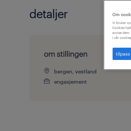
detaljer
Om cook
Vi bruker co
Cookies hjel
avvise dem, 
i vår cookie
om stillingen
tilpass
bergen, vestland
engasjement