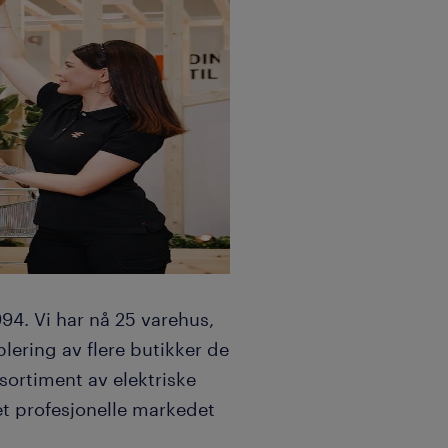
ortløpende
ndstad.no eller på tlf:
994. Vi har nå 25 varehus,
lering av flere butikker de
sortiment av elektriske
 det profesjonelle markedet