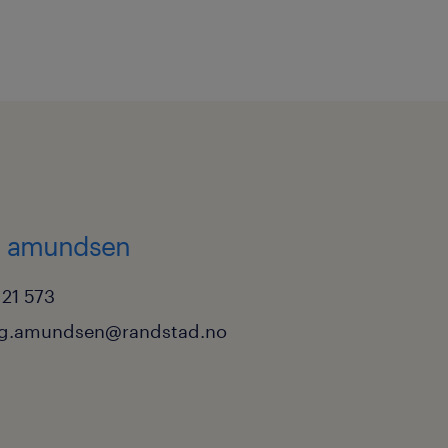
g amundsen
 21 573
rg.amundsen@randstad.no