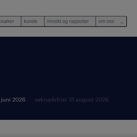
bsøker
kunde
innsikt og rapporter
om oss
 juni 2026
søknadsfrist 31 august 2026