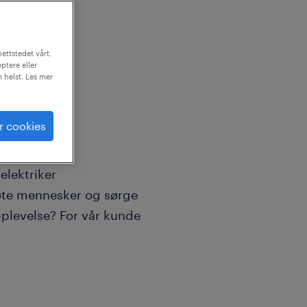
ettstedet vårt.
ptere eller
m helst. Les mer
en
r cookies
elektriker
øte mennesker og sørge
pplevelse? For vår kunde