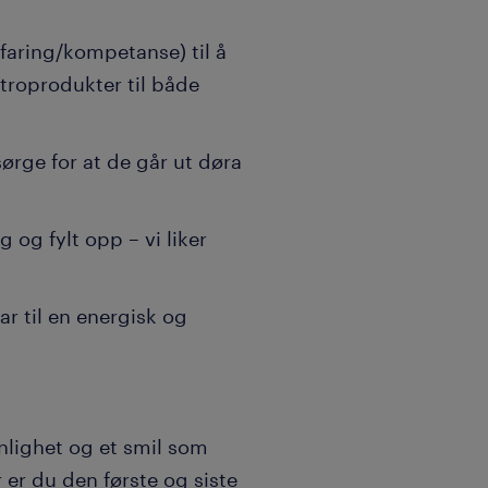
rfaring/kompetanse) til å
ktroprodukter til både
ørge for at de går ut døra
 og fylt opp – vi liker
ar til en energisk og
lighet og et smil som
 er du den første og siste