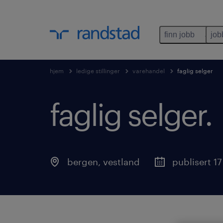
finn jobb
job
hjem
ledige stillinger
varehandel
faglig selger
faglig selger.
bergen
,
vestland
publisert 17