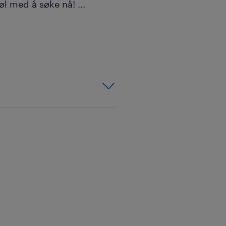
nøl med å søke nå!
...
es mer om hvordan det er å
bergenengines.ansetter.no/