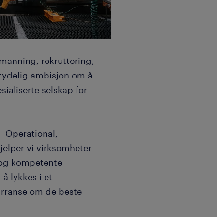
manning, rekruttering,
 tydelig ambisjon om å
ialiserte selskap for
– Operational,
hjelper vi virksomheter
 og kompetente
å lykkes i et
urranse om de beste