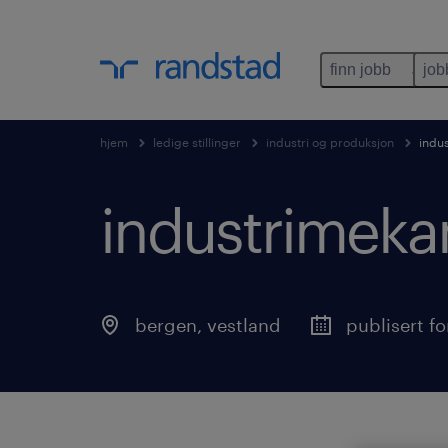
finn jobb
job
hjem
ledige stillinger
industri og produksjon
indu
industrimekan
bergen
,
vestland
publisert f