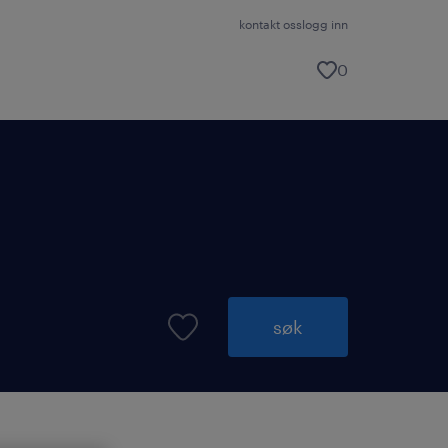
kontakt oss
logg inn
0
søk