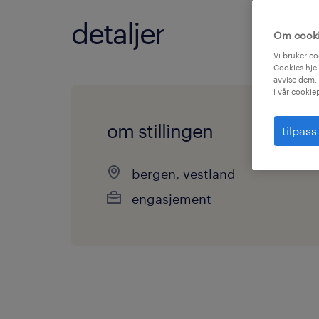
detaljer
Om cook
Vi bruker co
Cookies hjel
avvise dem, 
i vår cookie
om stillingen
tilpass
bergen, vestland
engasjement