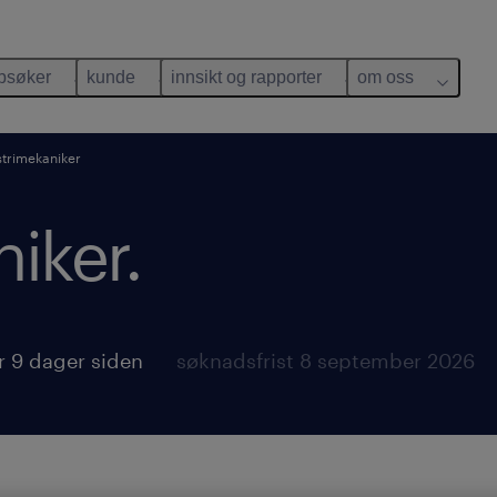
bsøker
kunde
innsikt og rapporter
om oss
strimekaniker
iker.
or 9 dager siden
søknadsfrist 8 september 2026