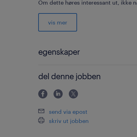
Om dette høres interessant ut, ikke 
Lyst til å bli bedre kjent med oss? L
vis mer
jobbe i Bergen Engines her: https://
egenskaper
Mekanikk og motorikk
del denne jobben
Industri og vedlikehold
industrimekaniker
Metallindustri
send via epost
skriv ut jobben