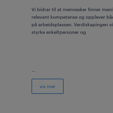
Vi bidrar til at mennesker finner meni
relevant kompetanse og opplever båd
på arbeidsplassen. Verdiskapingen vi s
styrke enkeltpersoner og
...
virksomheter – men også bidra til en
for alle.
vis mer
Med hovedkontor i Nederland operer
og har rundt 40 000 ansatte globalt. I