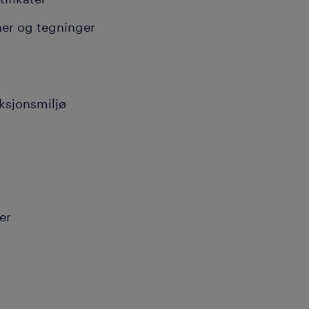
oner og tegninger
uksjonsmiljø
er