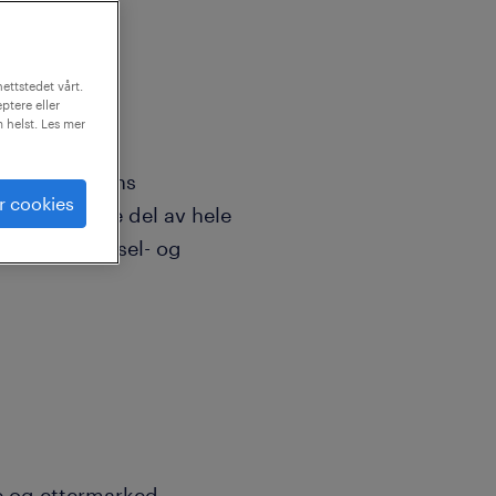
ettstedet vårt.
ptere eller
m helst. Les mer
ere til
med fremtidens
r cookies
het til å være del av hele
m speed diesel- og
e og ettermarked