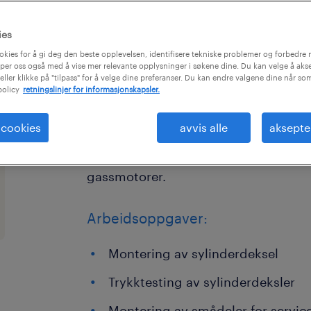
ies
okies for å gi deg den beste opplevelsen, identifisere tekniske problemer og forbedre n
per oss også med å vise mer relevante opplysninger i søkene dine. Du kan velge å akse
eller klikke på "tilpass" for å velge dine preferanser. Du kan endre valgene dine når so
policy
retningslinjer for informasjonskapsler.
Bergen Engines søker industrimekanik
produksjonsavdelingen for å jobbe 
 cookies
avvis alle
aksepte
kraftløsninger. Vi tilbyr en unik mulig
verdikjeden i produksjonen av mediu
gassmotorer.
Arbeidsoppgaver:
Montering av sylinderdeksel
Trykktesting av sylinderdeksler
Montering av smådeler for servic