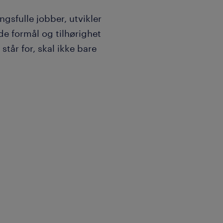
ngsfulle jobber, utvikler
e formål og tilhørighet
tår for, skal ikke bare
 mer bærekraftig fremtid
er Randstad i 39 markeder
 2024 hjalp vi over 1,7