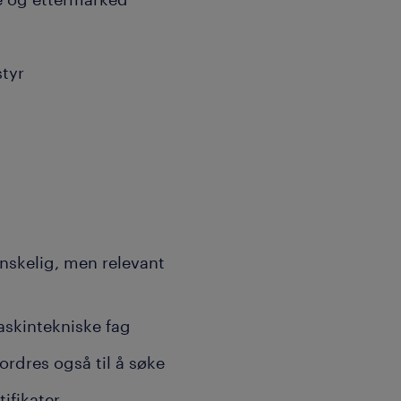
styr
nskelig, men relevant
askintekniske fag
rdres også til å søke
ifikater