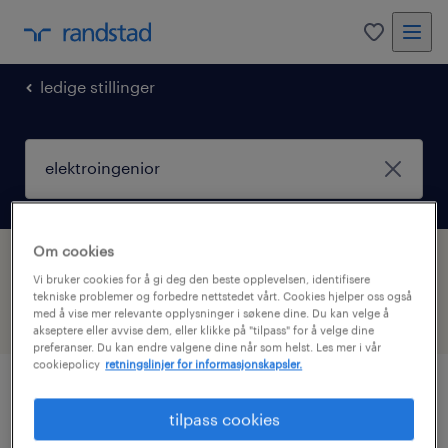
0
ledige stillinger
Om cookies
vi fant 1 ledig stilling for Elektroingenior
Vi bruker cookies for å gi deg den beste opplevelsen, identifisere
tekniske problemer og forbedre nettstedet vårt. Cookies hjelper oss også
med å vise mer relevante opplysninger i søkene dine. Du kan velge å
filter
akseptere eller avvise dem, eller klikke på "tilpass" for å velge dine
preferanser. Du kan endre valgene dine når som helst. Les mer i vår
cookiepolicy
retningslinjer for informasjonskapsler.
tilpass cookies
ingeniør