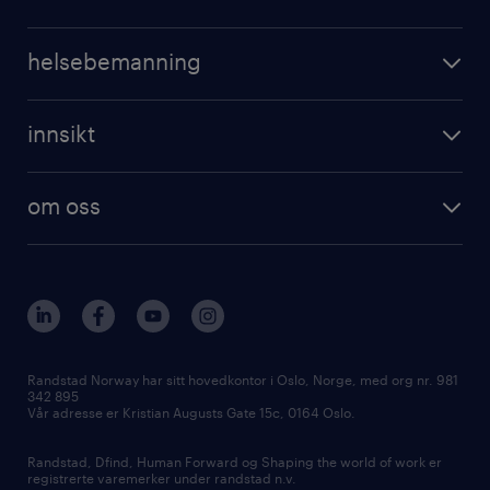
professional
registrer CV
operational
digital
helsebemanning
professional
karriereveiledning
randstad care
digital
innsikt
registrer deg
våre tjenester
employer brand research
om randstad care
om oss
hr-trender og innsikter
vårt samfunnsansvar
workmonitor
presse
våre kontorer
Randstad Norway har sitt hovedkontor i Oslo, Norge, med org nr. 981
342 895
Vår adresse er Kristian Augusts Gate 15c, 0164 Oslo.
Randstad, Dfind, Human Forward og Shaping the world of work er
registrerte varemerker under randstad n.v.