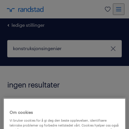
0
ledige stillinger
ingen resultater
Vi har for øyeblikket ingen ledige stillinger
som matcher ditt søk
konstruksjonsingeniør
.
Om cookies
Du kan endre søkekriteriene eller forsøke
Vi bruker cookies for å gi deg den beste opplevelsen, identifisere
tekniske problemer og forbedre nettstedet vårt. Cookies hjelper oss også
følgende: