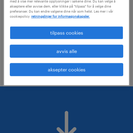
med å vise mer relevante opplysninger i søkene dine. Du kan velge å
akseptere eller avvise dem, eller klikke på "tilpass" for å velge dine
preferanser. Du kan endre valgene dine når som helst. Les mer i vår
Sjekk at du har stavet stillingstittelen
cookiepolicy
retningslinjer for informasjonskapsler.
riktig eller velg en annen tittel
tilpass cookies
Du kan forsøke å søke innen flere
fagområder
avvis alle
Du kan forsøke å utvide det geografiske
søkeområdet
aksepter cookies