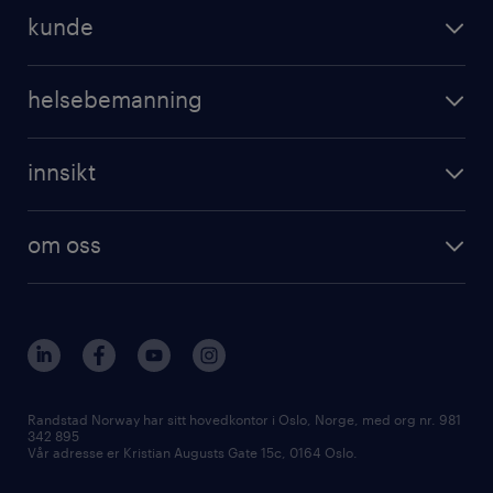
operational
jobbe for randstad
kunde
professional
registrer CV
operational
digital
helsebemanning
professional
karriereveiledning
randstad care
digital
innsikt
registrer deg
våre tjenester
employer brand research
om randstad care
om oss
hr-trender og innsikter
vårt samfunnsansvar
workmonitor
presse
våre kontorer
Randstad Norway har sitt hovedkontor i Oslo, Norge, med org nr. 981
342 895
Vår adresse er Kristian Augusts Gate 15c, 0164 Oslo.