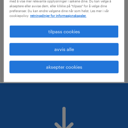
med å vise mer relevante opplysninger i søkene dine. Du kan velge å
akseptere eller avvise dem, eller klikke på "tilpass" for å velge dine
preferanser. Du kan endre valgene dine når som helst. Les mer i vår
Sjekk at du har stavet stillingstittelen
cookiepolicy
retningslinjer for informasjonskapsler.
riktig eller velg en annen tittel
tilpass cookies
Du kan forsøke å søke innen flere
fagområder
avvis alle
Du kan forsøke å utvide det geografiske
søkeområdet
aksepter cookies