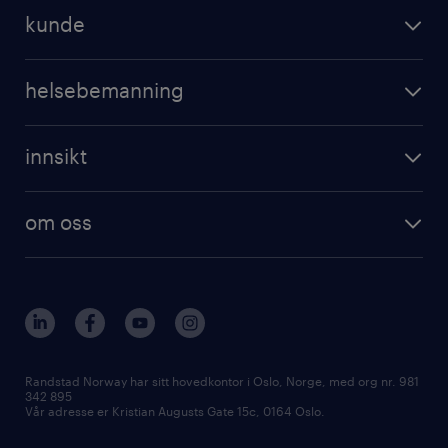
operational
jobbe for randstad
kunde
professional
registrer CV
operational
digital
helsebemanning
professional
karriereveiledning
randstad care
digital
innsikt
registrer deg
våre tjenester
employer brand research
om randstad care
om oss
hr-trender og innsikter
vårt samfunnsansvar
workmonitor
presse
våre kontorer
Randstad Norway har sitt hovedkontor i Oslo, Norge, med org nr. 981
342 895
Vår adresse er Kristian Augusts Gate 15c, 0164 Oslo.