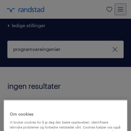
0
ledige stillinger
ingen resultater
Vi har for øyeblikket ingen ledige stillinger
som matcher ditt søk
programvareingeniør
.
Om cookies
Du kan endre søkekriteriene eller forsøke
Vi bruker cookies for å gi deg den beste opplevelsen, identifisere
tekniske problemer og forbedre nettstedet vårt. Cookies hjelper oss også
følgende: