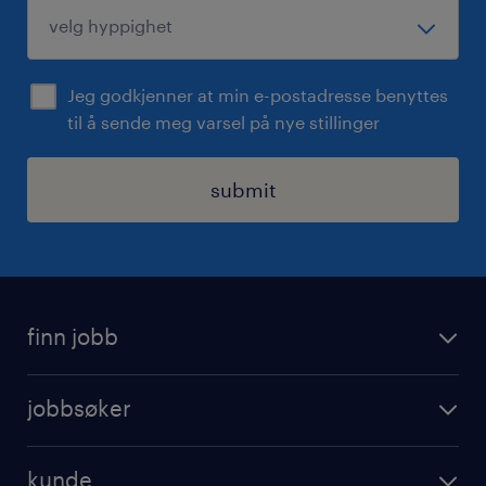
Jeg godkjenner at min e-postadresse benyttes
til å sende meg varsel på nye stillinger
submit
finn jobb
jobbsoker
jobbsøker
ledige stillinger
operational
jobbe for randstad
kunde