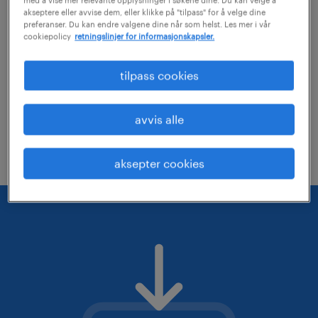
akseptere eller avvise dem, eller klikke på "tilpass" for å velge dine
vurder om du kan fjerne noen av filterne
preferanser. Du kan endre valgene dine når som helst. Les mer i vår
cookiepolicy
retningslinjer for informasjonskapsler.
du har lagt på
Du kan forsøke å utvide det geografiske
tilpass cookies
søkeområdet
Du kan endre stillingstittelen eller påse
avvis alle
at denne er skrevet riktig
aksepter cookies