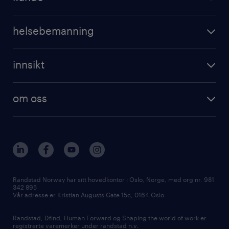
professional
registrer CV
operational
digital
helsebemanning
professional
karriereveiledning
randstad care
digital
innsikt
registrer deg
våre tjenester
employer brand research
om randstad care
om oss
hr-trender og innsikter
vårt samfunnsansvar
workmonitor
presse
våre kontorer
Randstad Norway har sitt hovedkontor i Oslo, Norge, med org nr. 981
342 895
Vår adresse er Kristian Augusts Gate 15c, 0164 Oslo.
Randstad, Dfind, Human Forward og Shaping the world of work er
registrerte varemerker under randstad n.v.