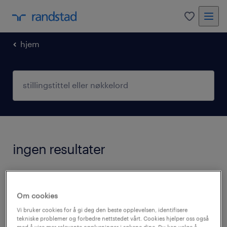
0
hjem
ingen resultater
Vi har for øyeblikket ingen ledige stillinger
som matcher ditt søk. Du kan endre
Om cookies
søkekriteriene eller forsøke følgende:
Vi bruker cookies for å gi deg den beste opplevelsen, identifisere
tekniske problemer og forbedre nettstedet vårt. Cookies hjelper oss også
med å vise mer relevante opplysninger i søkene dine. Du kan velge å