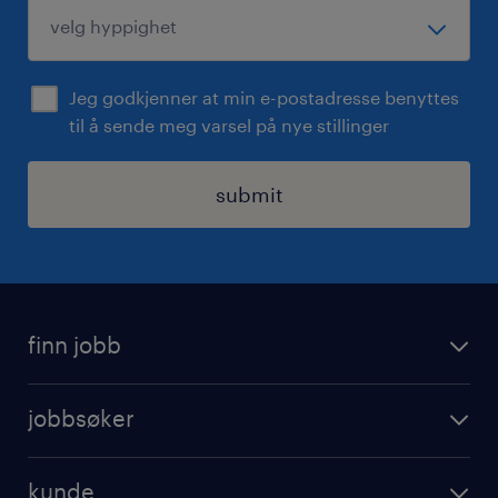
Jeg godkjenner at min e-postadresse benyttes
til å sende meg varsel på nye stillinger
submit
finn jobb
jobbsoker
jobbsøker
ledige stillinger
operational
jobbe for randstad
kunde