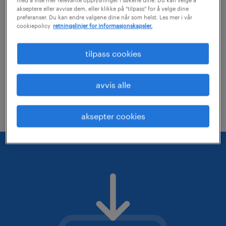
akseptere eller avvise dem, eller klikke på "tilpass" for å velge dine
vurder om du kan fjerne noen av filterne
preferanser. Du kan endre valgene dine når som helst. Les mer i vår
cookiepolicy
retningslinjer for informasjonskapsler.
du har lagt på
Du kan forsøke å utvide det geografiske
tilpass cookies
søkeområdet
Du kan endre stillingstittelen eller påse
avvis alle
at denne er skrevet riktig
aksepter cookies