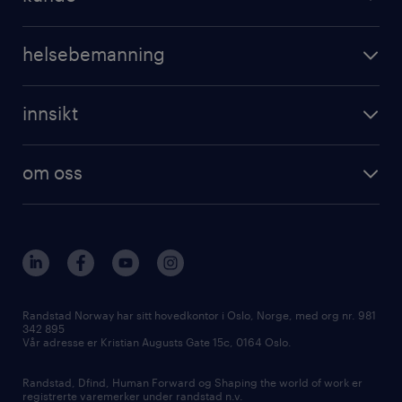
professional
registrer CV
operational
digital
helsebemanning
professional
karriereveiledning
randstad care
digital
innsikt
registrer deg
våre tjenester
employer brand research
om randstad care
om oss
hr-trender og innsikter
vårt samfunnsansvar
workmonitor
presse
våre kontorer
Randstad Norway har sitt hovedkontor i Oslo, Norge, med org nr. 981
342 895
Vår adresse er Kristian Augusts Gate 15c, 0164 Oslo.
Randstad, Dfind, Human Forward og Shaping the world of work er
registrerte varemerker under randstad n.v.