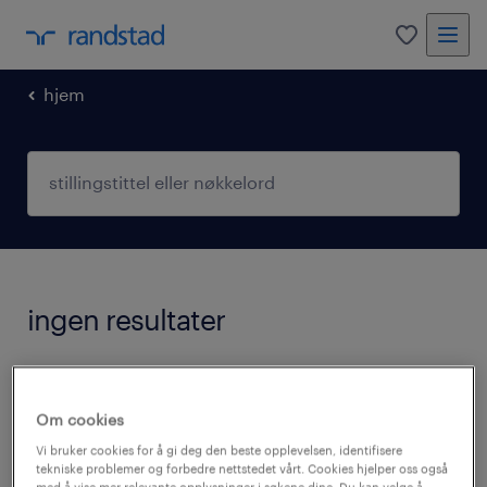
0
hjem
ingen resultater
Vi har for øyeblikket ingen ledige stillinger
som matcher ditt søk. Du kan endre
Om cookies
søkekriteriene eller forsøke følgende:
Vi bruker cookies for å gi deg den beste opplevelsen, identifisere
tekniske problemer og forbedre nettstedet vårt. Cookies hjelper oss også
med å vise mer relevante opplysninger i søkene dine. Du kan velge å