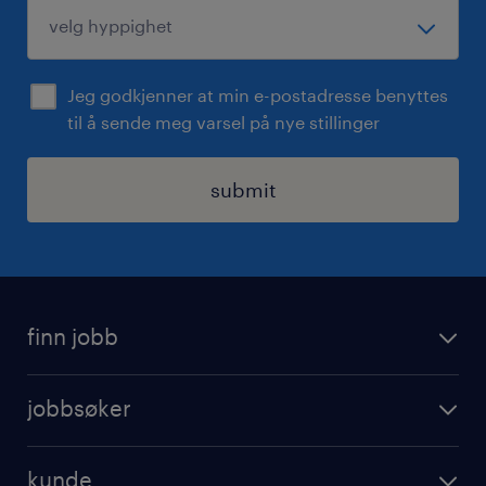
Jeg godkjenner at min e-postadresse benyttes
til å sende meg varsel på nye stillinger
submit
finn jobb
jobbsoker
jobbsøker
ledige stillinger
operational
jobbe for randstad
kunde