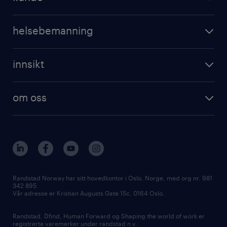
professional
registrer CV
operational
digital
helsebemanning
professional
karriereveiledning
randstad care
digital
innsikt
registrer deg
våre tjenester
employer brand research
om randstad care
om oss
hr-trender og innsikter
vårt samfunnsansvar
workmonitor
presse
våre kontorer
Randstad Norway har sitt hovedkontor i Oslo, Norge, med org nr. 981
342 895
Vår adresse er Kristian Augusts Gate 15c, 0164 Oslo.
Randstad, Dfind, Human Forward og Shaping the world of work er
registrerte varemerker under randstad n.v.