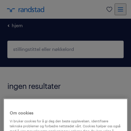
0
hjem
ingen resultater
Vi har for øyeblikket ingen ledige stillinger
som matcher ditt søk. Du kan endre
Om cookies
søkekriteriene eller forsøke følgende:
Vi bruker cookies for å gi deg den beste opplevelsen, identifisere
tekniske problemer og forbedre nettstedet vårt. Cookies hjelper oss også
med å vise mer relevante opplysninger i søkene dine. Du kan velge å