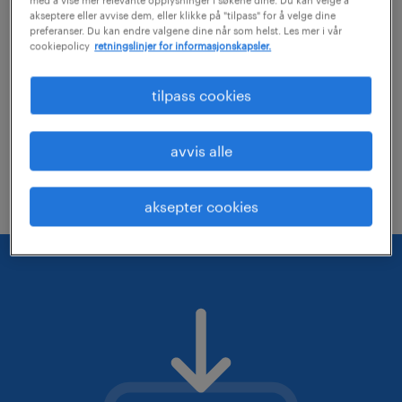
akseptere eller avvise dem, eller klikke på "tilpass" for å velge dine
vurder om du kan fjerne noen av filterne
preferanser. Du kan endre valgene dine når som helst. Les mer i vår
cookiepolicy
retningslinjer for informasjonskapsler.
du har lagt på
Du kan forsøke å utvide det geografiske
tilpass cookies
søkeområdet
Du kan endre stillingstittelen eller påse
avvis alle
at denne er skrevet riktig
aksepter cookies