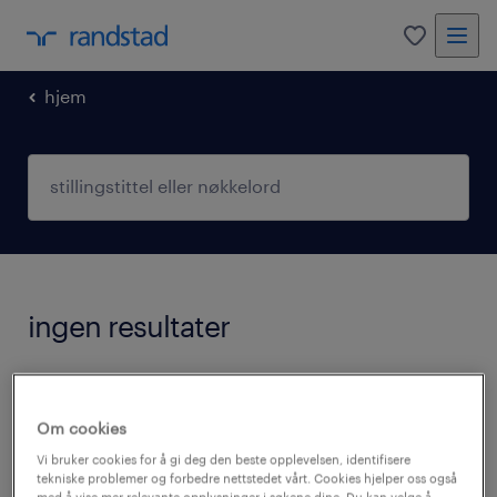
0
hjem
ingen resultater
Vi har for øyeblikket ingen ledige stillinger
som matcher ditt søk. Du kan endre
Om cookies
søkekriteriene eller forsøke følgende:
Vi bruker cookies for å gi deg den beste opplevelsen, identifisere
tekniske problemer og forbedre nettstedet vårt. Cookies hjelper oss også
med å vise mer relevante opplysninger i søkene dine. Du kan velge å