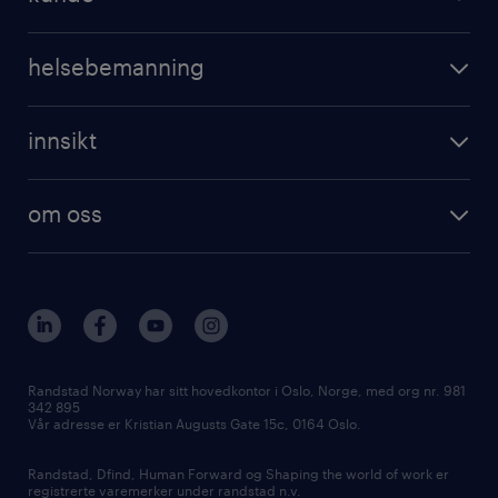
professional
registrer CV
operational
digital
helsebemanning
professional
karriereveiledning
randstad care
digital
innsikt
registrer deg
våre tjenester
employer brand research
om randstad care
om oss
hr-trender og innsikter
vårt samfunnsansvar
workmonitor
presse
våre kontorer
Randstad Norway har sitt hovedkontor i Oslo, Norge, med org nr. 981
342 895
Vår adresse er Kristian Augusts Gate 15c, 0164 Oslo.
Randstad, Dfind, Human Forward og Shaping the world of work er
registrerte varemerker under randstad n.v.