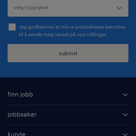
Jeg godkjenner at min e-postadresse benyttes
til å sende meg varsel på nye stillinger
submit
finn jobb
jobbsoker
jobbsøker
ledige stillinger
operational
jobbe for randstad
kunde