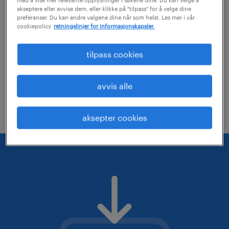
akseptere eller avvise dem, eller klikke på "tilpass" for å velge dine
vurder om du kan fjerne noen av filterne
preferanser. Du kan endre valgene dine når som helst. Les mer i vår
cookiepolicy
retningslinjer for informasjonskapsler.
du har lagt på
Du kan forsøke å utvide det geografiske
tilpass cookies
søkeområdet
Du kan endre stillingstittelen eller påse
avvis alle
at denne er skrevet riktig
aksepter cookies