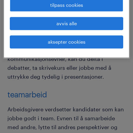
tilpass cookies
kandidater som kan uttrykke seg tydelig
både skriftlig og muntlig. Evnen til å
kommunisere effektivt med kolleger, kunder
avvis alle
og andre interessenter er viktig for å bygge
sterke arbeidsforhold og for å unngå
aksepter cookies
misforståelser. For å forbedre dine
kommunikasjonsevner, kan du delta i
debatter, ta skrivekurs eller jobbe med å
uttrykke deg tydelig i presentasjoner.
teamarbeid
Arbeidsgivere verdsetter kandidater som kan
jobbe godt i team. Evnen til å samarbeide
med andre, lytte til andres perspektiver og