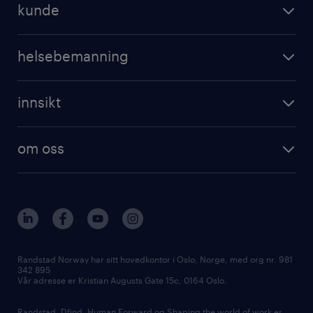
kunde
helsebemanning
innsikt
om oss
Randstad Norway har sitt hovedkontor i Oslo, Norge, med org nr. 981
342 895
Vår adresse er Kristian Augusts Gate 15c, 0164 Oslo.
Randstad, Dfind, Human Forward og Shaping the world of work er