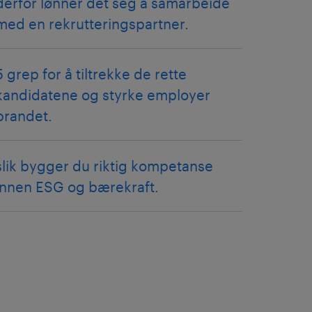
derfor lønner det seg å samarbeide
med en rekrutteringspartner.
5 grep for å tiltrekke de rette
kandidatene og styrke employer
brandet.
slik bygger du riktig kompetanse
innen ESG og bærekraft.