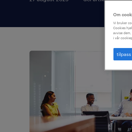
Om cook
Vi bruker co
Cookies hjel
avvise dem, 
i vår cookie
tilpass