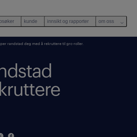
bsøker
kunde
innsikt og rapporter
om oss
elper randstad deg med å rekruttere til grc-roller.
andstad
kruttere