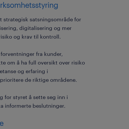
virksomhetsstyring
et strategisk satsningsområde for
isering, digitalisering og mer
iko og krav til kontroll.
 forventninger fra kunder,
e om å ha full oversikt over risiko
tanse og erfaring i
 prioritere de riktige områdene.
 for styret å sette seg inn i
 ta informerte beslutninger.
se