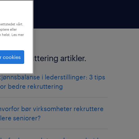
ettstedet vårt.
ptere eller
m helst. Les mer
flere rekruttering artikler.
r cookies
kjønnsbalanse i lederstillinger: 3 tips
for bedre rekruttering
hvorfor bør virksomheter rekruttere
flere seniorer?