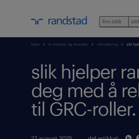
finn jobb
job
hjem
hr-trender og innsikter
rekruttering
slik hj
slik hjelper r
deg med å re
til GRC-roller.
27 august 2025
del artikkel: