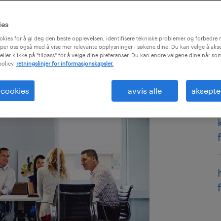
ies
okies for å gi deg den beste opplevelsen, identifisere tekniske problemer og forbedre n
per oss også med å vise mer relevante opplysninger i søkene dine. Du kan velge å akse
eller klikke på "tilpass" for å velge dine preferanser. Du kan endre valgene dine når so
policy
retningslinjer for informasjonskapsler.
 cookies
avvis alle
aksepte