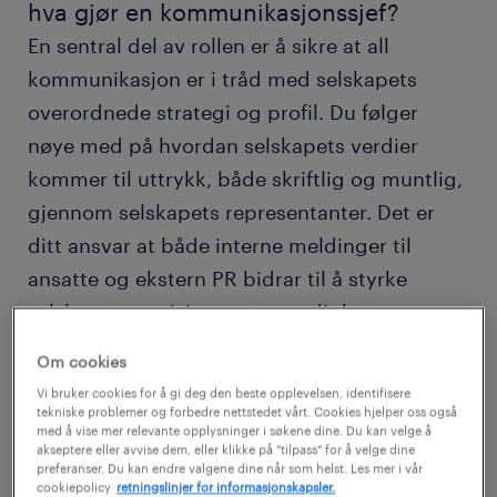
hva gjør en kommunikasjonssjef?
En sentral del av rollen er å sikre at all
kommunikasjon er i tråd med selskapets
overordnede strategi og profil. Du følger
nøye med på hvordan selskapets verdier
kommer til uttrykk, både skriftlig og muntlig,
gjennom selskapets representanter. Det er
ditt ansvar at både interne meldinger til
ansatte og ekstern PR bidrar til å styrke
selskapets posisjon og troverdighet.
Om cookies
Rollen er både travel og dynamisk, så du må
Vi bruker cookies for å gi deg den beste opplevelsen, identifisere
kunne tenke raskt og uttrykke deg klart og
tekniske problemer og forbedre nettstedet vårt. Cookies hjelper oss også
med å vise mer relevante opplysninger i søkene dine. Du kan velge å
presist. Det er også viktig å håndtere press
akseptere eller avvise dem, eller klikke på "tilpass" for å velge dine
preferanser. Du kan endre valgene dine når som helst. Les mer i vår
og uforutsette situasjoner godt – for
cookiepolicy
retningslinjer for informasjonskapsler.