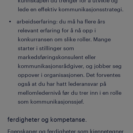
kunnskapen du trenger for å utvikle og
koordinerer deltakelse på eksterne
lede en effektiv kommunikasjonsstrategi.
arrangementer.
arbeidserfaring: du må ha flere års
Forberede krisehåndtering: hvis selskapet
relevant erfaring for å nå opp i
opplever en mediekrise, må du ha en plan klar
konkurransen om slike roller. Mange
for hvordan situasjonen skal håndteres. Du
styrer informasjonsflyten både internt og
starter i stillinger som
eksternt for å minimere skadeomfanget.
markedsføringskonsulent eller
kommunikasjonsrådgiver, og jobber seg
oppover i organisasjonen. Det forventes
også at du har hatt lederansvar på
mellomledernivå før du trer inn i en rolle
som kommunikasjonssjef.
ferdigheter og kompetanse.
Egenskaper og ferdigheter som kjennetegner