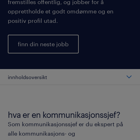
fremstilles offentlig, og jobber for å
opprettholde et godt omdømme og en
positiv profil utad.
finn din neste jobb
innholdsoversikt
gjennomsnittlig lønn for en
kommunikasjonssjef.
hva er en kommunikasjonssjef?
ulike typer kommunikasjonssjefer.
Som kommunikasjonssjef er du ekspert på
alle kommunikasjons- og
arbeidshverdagen som kommunikasjonssjef.