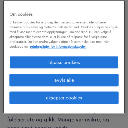
– Det har vært utrolig spennende og samtidig
veldig spesielt. Alle kom sammen for første
Om cookies
gang og det ble et veldig god miljø blant oss
Vi bruker cookies for å gi deg den beste opplevelsen, identifisere
som jobber her, forteller Preeti.
tekniske problemer og forbedre nettstedet vårt. Cookies hjelper oss også
med å vise mer relevante opplysninger i søkene dine. Du kan velge å
akseptere eller avvise dem, eller klikke på "tilpass" for å velge dine
preferanser. Du kan endre valgene dine når som helst. Les mer i vår
– I tillegg var det veldig givende fordi folk var
cookiepolicy
retningslinjer for informasjonskapsler.
veldig positive i situasjonen. Mange gikk og
ventet og ventet på vaksinen. Da det endelig
tilpass cookies
ble deres tur, sa noen at de opplevde det som
å vinne i lotto, forteller hun.
avvis alle
mange følelser
aksepter cookies
Selv om folk var positive, var det også andre
følelser ute og gikk. Mange var usikre, og