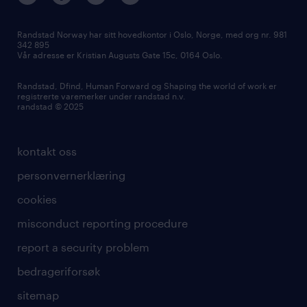
Randstad Norway har sitt hovedkontor i Oslo, Norge, med org nr. 981
342 895
Vår adresse er Kristian Augusts Gate 15c, 0164 Oslo.
Randstad, Dfind, Human Forward og Shaping the world of work er
registrerte varemerker under randstad n.v.
randstad © 2025
kontakt oss
personvernerklæring
cookies
misconduct reporting procedure
report a security problem
bedrageriforsøk
sitemap