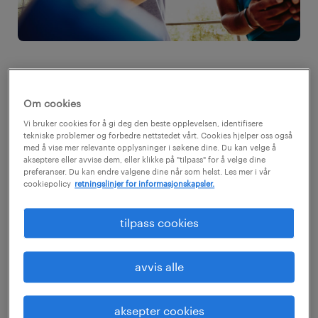
Kort oppsummert:
Om cookies
Vi bruker cookies for å gi deg den beste opplevelsen, identifisere
tekniske problemer og forbedre nettstedet vårt. Cookies hjelper oss også
Velg referanser som faktisk kjenner
med å vise mer relevante opplysninger i søkene dine. Du kan velge å
arbeidet ditt.
akseptere eller avvise dem, eller klikke på "tilpass" for å velge dine
preferanser. Du kan endre valgene dine når som helst. Les mer i vår
cookiepolicy
retningslinjer for informasjonskapsler.
Spør alltid før du oppgir noen som
referanse.
tilpass cookies
Forbered referansene på rollen du søker.
avvis alle
Du trenger vanligvis ikke oppgi referanser
før arbeidsgiver ber om det.
aksepter cookies