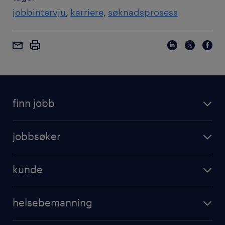
jobbintervju
karriere
søknadsprosess
finn jobb
jobbsøker
kunde
helsebemanning