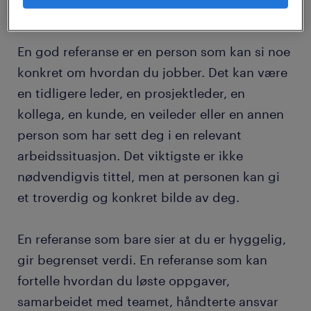
Hva er en god referanse?
En god referanse er en person som kan si noe
konkret om hvordan du jobber. Det kan være
en tidligere leder, en prosjektleder, en
kollega, en kunde, en veileder eller en annen
person som har sett deg i en relevant
arbeidssituasjon. Det viktigste er ikke
nødvendigvis tittel, men at personen kan gi
et troverdig og konkret bilde av deg.
En referanse som bare sier at du er hyggelig,
gir begrenset verdi. En referanse som kan
fortelle hvordan du løste oppgaver,
samarbeidet med teamet, håndterte ansvar