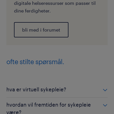
digitale helseressurser som passer til
dine ferdigheter.
bli med i forumet
ofte stilte spørsmål.
hva er virtuell sykepleie?
Virtuell sykepleie innebærer å gi klinisk støtte,
hvordan vil fremtiden for sykepleie
overvåking og pasientopplæring på avstand ved
være?
hjelp av digitale helseplattformer og sikre