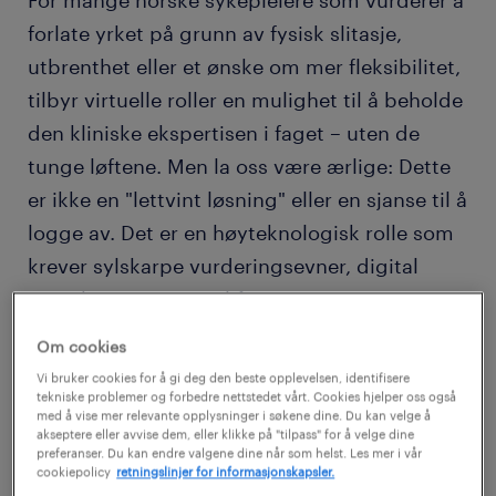
For mange norske sykepleiere som vurderer å
forlate yrket på grunn av fysisk slitasje,
utbrenthet eller et ønske om mer fleksibilitet,
tilbyr virtuelle roller en mulighet til å beholde
den kliniske ekspertisen i faget – uten de
tunge løftene. Men la oss være ærlige: Dette
er ikke en "lettvint løsning" eller en sjanse til å
logge av. Det er en høyteknologisk rolle som
krever sylskarpe vurderingsevner, digital
trygghet og evnen til å yte omsorg gjennom
en skjerm. Er du klar for å bytte ut treskoene
Om cookies
med et headset og bli en del av fremtidens
Vi bruker cookies for å gi deg den beste opplevelsen, identifisere
digitale førstelinje?
tekniske problemer og forbedre nettstedet vårt. Cookies hjelper oss også
med å vise mer relevante opplysninger i søkene dine. Du kan velge å
akseptere eller avvise dem, eller klikke på "tilpass" for å velge dine
preferanser. Du kan endre valgene dine når som helst. Les mer i vår
hva er en virtuell sykepleie?
cookiepolicy
retningslinjer for informasjonskapsler.