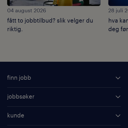
04 august 2026
28 juli 
fått to jobbtilbud? slik velger du
hva ka
riktig.
deg før
finn jobb
jobbsøker
kunde