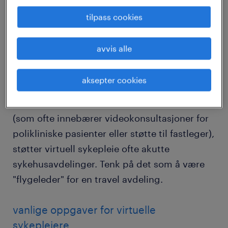
Virtuell sykepleie er en omsorgsmodell der
tilpass cookies
autoriserte sykepleiere gir klinisk,
pedagogisk og overvåkende støtte på
avvis alle
avstand, ofte i sanntidssamarbeid med
pleieteam på stedet.
aksepter cookies
I motsetning til vanlig telehelsesykepleie
(som ofte innebærer videokonsultasjoner for
polikliniske pasienter eller støtte til fastleger),
støtter virtuell sykepleie ofte akutte
sykehusavdelinger. Tenk på det som å være
"flygeleder" for en travel avdeling.
vanlige oppgaver for virtuelle
sykepleiere.