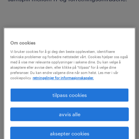
Som leder for IT Service Delivery blir du en
Om cookies
sentral del av vår nye IT-ledergruppe. Du får
Vi bruker cookies for å gi deg den beste opplevelsen, identifisere
helhetlig ansvar for behovsmottak,
tekniske problemer og forbedre nettstedet vårt. Cookies hjelper oss også
med å vise mer relevante opplysninger i søkene dine. Du kan velge å
prosjektportefølje, brukerstøtte og tilhørende
akseptere eller avvise dem, eller klikke på "tilpass" for å velge dine
leveranseprosesser. Rollen skal samle og
preferanser. Du kan endre valgene dine når som helst. Les mer i vår
cookiepolicy
retningslinjer for informasjonskapsler.
videreutvikle leveranser på tvers av
landegrenser, og bidra til at IT opptrer som
tilpass cookies
én tydelig og strategisk enhet.
avvis alle
aksepter cookies
Vi ønsker større mangfold i IT-ledelsen, og ser