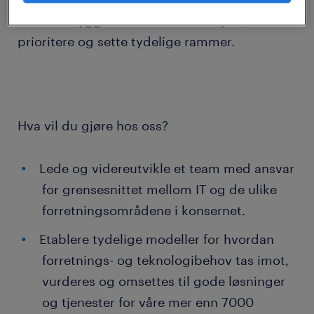
etter en trygg leder som evner å lytte,
prioritere og sette tydelige rammer.
Hva vil du gjøre hos oss?
Lede og videreutvikle et team med ansvar
for grensesnittet mellom IT og de ulike
forretningsområdene i konsernet.
Etablere tydelige modeller for hvordan
forretnings- og teknologibehov tas imot,
vurderes og omsettes til gode løsninger
og tjenester for våre mer enn 7000