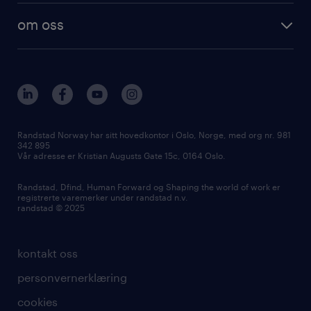
employer brand research
om randstad care
om oss
hr-trender og innsikter
vårt samfunnsansvar
workmonitor
presse
våre kontorer
Randstad Norway har sitt hovedkontor i Oslo, Norge, med org nr. 981
342 895
Vår adresse er Kristian Augusts Gate 15c, 0164 Oslo.
Randstad, Dfind, Human Forward og Shaping the world of work er
registrerte varemerker under randstad n.v.
randstad © 2025
kontakt oss
personvernerklæring
cookies