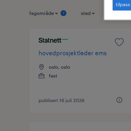
tilpass
fagområde
sted
stillingst
1
hovedprosjektleder ems
oslo, oslo
fast
publisert 16 juli 2026