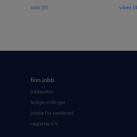
oslo
(
5
)
viken
(
finn jobb
jobbsoker
ledige stillinger
jobbe for randstad
registrer CV