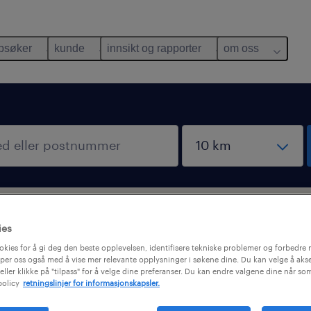
bsøker
kunde
innsikt og rapporter
om oss
ke?
utforsk jobber innen andre fagområder
ies
okies for å gi deg den beste opplevelsen, identifisere tekniske problemer og forbedre n
per oss også med å vise mer relevante opplysninger i søkene dine. Du kan velge å akse
eller klikke på "tilpass" for å velge dine preferanser. Du kan endre valgene dine når so
policy
retningslinjer for informasjonskapsler.