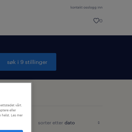
kontakt oss
logg inn
0
søk i 9 stillinger
ettstedet vårt.
ptere eller
m helst. Les mer
sorter etter