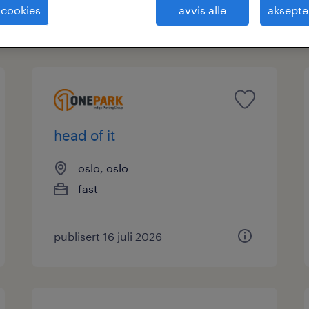
 cookies
avvis alle
aksepte
ype
head of it
oslo, oslo
fast
publisert 16 juli 2026