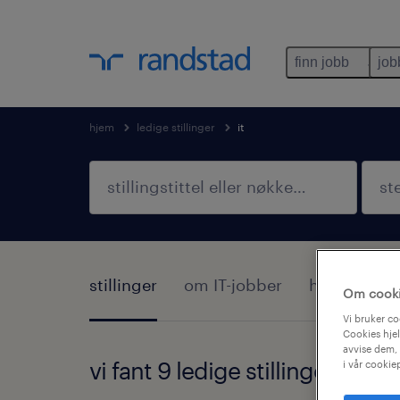
finn jobb
job
hjem
ledige stillinger
it
stillinger
om IT-jobber
hvordan sø
Om cook
Vi bruker co
Cookies hjel
avvise dem, 
vi fant 9 ledige stillinger for it
i vår cookie