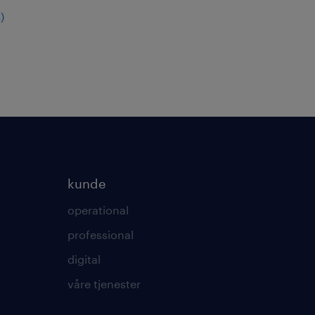
4
)
kunde
operational
professional
digital
våre tjenester