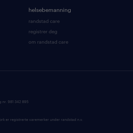
helsebemanning
randstad care
registrer deg
om randstad care
g nr. 981 342 895
k er registrerte varemerker under randstad n.v.