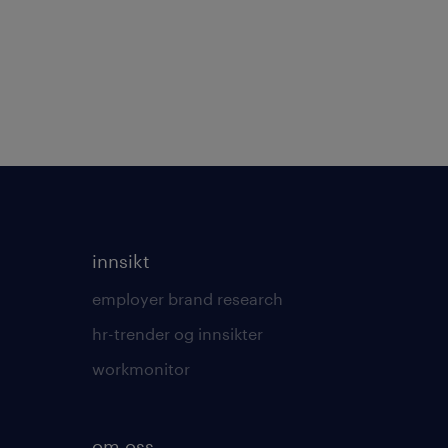
innsikt
employer brand research
hr-trender og innsikter
workmonitor
om oss