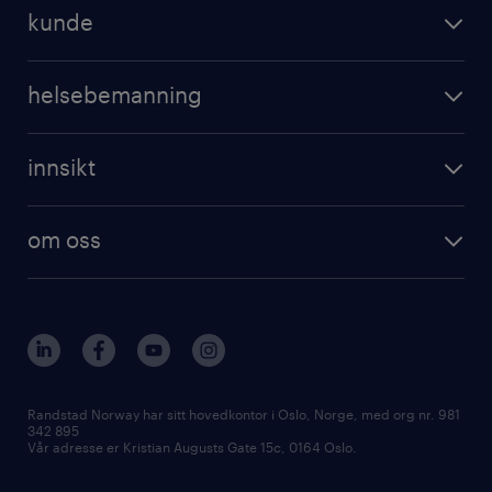
operational
jobbe for randstad
kunde
professional
registrer CV
operational
digital
helsebemanning
professional
karriereveiledning
randstad care
digital
innsikt
registrer deg
våre tjenester
employer brand research
om randstad care
om oss
hr-trender og innsikter
vårt samfunnsansvar
workmonitor
presse
våre kontorer
Randstad Norway har sitt hovedkontor i Oslo, Norge, med org nr. 981
342 895
Vår adresse er Kristian Augusts Gate 15c, 0164 Oslo.