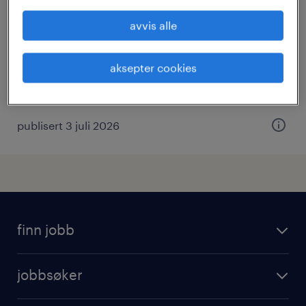
kundekonsulent
avvis alle
bergen, vestland
vikariat
aksepter cookies
publisert 3 juli 2026
finn jobb
jobbsoker
jobbsøker
ledige stillinger