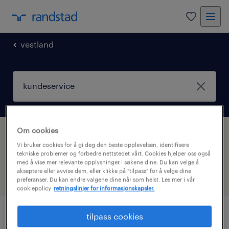
0
vestland
Om cookies
Vi fant 1 Kundeservice stillinger innen
Vi bruker cookies for å gi deg den beste opplevelsen, identifisere
Økonomi
tekniske problemer og forbedre nettstedet vårt. Cookies hjelper oss også
med å vise mer relevante opplysninger i søkene dine. Du kan velge å
akseptere eller avvise dem, eller klikke på "tilpass" for å velge dine
filter
2
preferanser. Du kan endre valgene dine når som helst. Les mer i vår
cookiepolicy
retningslinjer for informasjonskapsler.
tilpass cookies