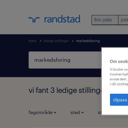
finn jobb
job
hjem
ledige stillinger
markedsforing
Om cook
Vi bruker co
Cookies hjel
avvise dem, 
i vår cookie
vi fant 3 ledige stillinger for 
tilpass
fagområde
sted
stillingstype