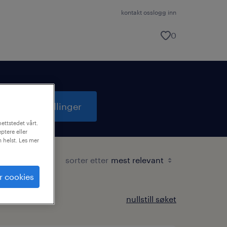
kontakt oss
logg inn
0
søk i 3 stillinger
ettstedet vårt.
ptere eller
m helst. Les mer
sorter etter
r cookies
nullstill søket