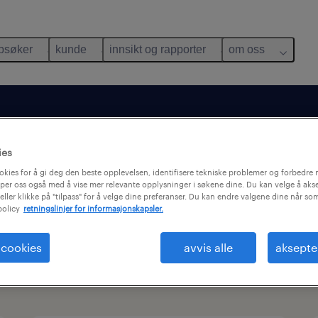
bsøker
kunde
innsikt og rapporter
om oss
ies
okies for å gi deg den beste opplevelsen, identifisere tekniske problemer og forbedre n
per oss også med å vise mer relevante opplysninger i søkene dine. Du kan velge å akse
eller klikke på "tilpass" for å velge dine preferanser. Du kan endre valgene dine når so
policy
retningslinjer for informasjonskapsler.
Markedsforing
 cookies
avvis alle
aksepte