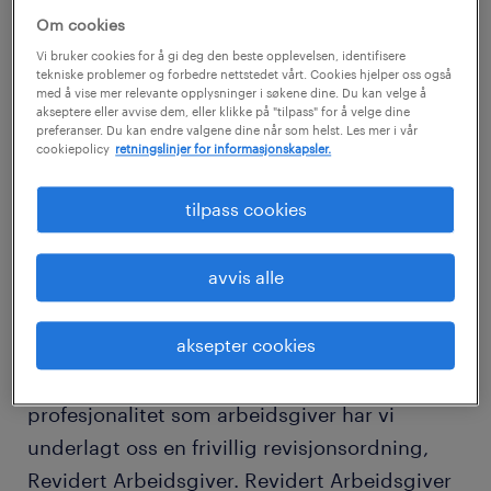
Om cookies
Vi bruker cookies for å gi deg den beste opplevelsen, identifisere
tekniske problemer og forbedre nettstedet vårt. Cookies hjelper oss også
med å vise mer relevante opplysninger i søkene dine. Du kan velge å
akseptere eller avvise dem, eller klikke på "tilpass" for å velge dine
preferanser. Du kan endre valgene dine når som helst. Les mer i vår
cookiepolicy
retningslinjer for informasjonskapsler.
tilpass cookies
avvis alle
revidert arbeidsgiver.
aksepter cookies
For å få dokumentert vår kvalitet og
profesjonalitet som arbeidsgiver har vi
underlagt oss en frivillig revisjonsordning,
Revidert Arbeidsgiver. Revidert Arbeidsgiver