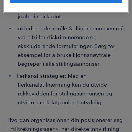
beskrivelse av rollen og hvordan det er å
jobbe i selskapet.
inkluderende språk: Stillingsannonsen må
være fri for diskriminerende og
ekskluderende formuleringer. Sørg for
eksempel for å bruke kjønnsnøytrale
begreper i alle stillingsannonser.
flerkanal-strategier: Med en
flerkanalstilnærming kan du utvide
rekkevidden for stillingsannonsen og
utvide kandidatpoolen betydelig.
Hvordan organisasjonen din posisjonerer seg
i «tiltrekningsfasen», har direkte innvirkning