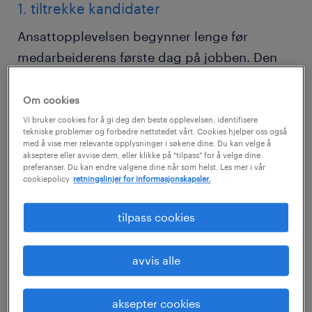
1. tiltrekke kandidater
Ansattopplevelsen begynner lenge før
medarbeiderens første dag på jobben. Den
første kontakten skjer gjerne gjennom
stillingsannonser, anbefalinger eller innlegg i
Om cookies
sosiale medier. Hovedmålet er å fange
Vi bruker cookies for å gi deg den beste opplevelsen, identifisere
tekniske problemer og forbedre nettstedet vårt. Cookies hjelper oss også
potensielle kandidaters interesse og gjøre et
med å vise mer relevante opplysninger i søkene dine. Du kan velge å
akseptere eller avvise dem, eller klikke på "tilpass" for å velge dine
positivt førsteinntrykk.
preferanser. Du kan endre valgene dine når som helst. Les mer i vår
cookiepolicy
retningslinjer for informasjonskapsler.
For å lykkes med dette stadiet er det viktig
tilpass cookies
å
skrive en engasjerende stillingsannonse
som inneholder følgende elementer:
avvis alle
en nøyaktig beskrivelse:
aksepter cookies
Stillingsannonsen må gi en presis