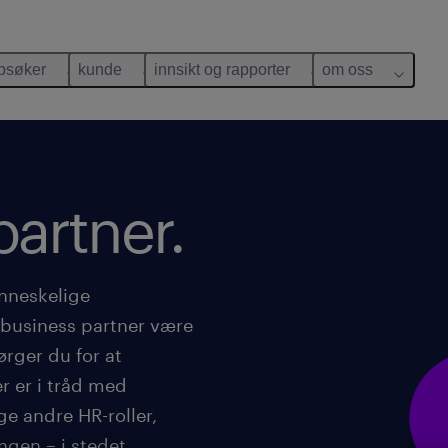
bsøker
kunde
innsikt og rapporter
om oss
artner.
enneskelige
 business partner være
rger du for at
r er i tråd med
ge andre HR-roller,
ngen – i stedet