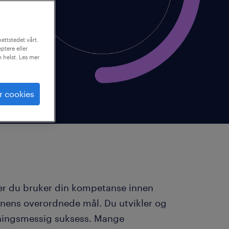
ettstedet vårt.
ptere eller
m helst. Les mer
r cookies
der du bruker din kompetanse innen
jonens overordnede mål. Du utvikler og
retningsmessig suksess. Mange