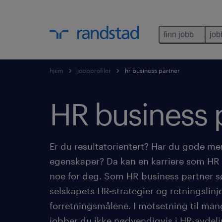
finn jobb
job
hjem
jobbprofiler
hr business partner
HR business p
Er du resultatorientert? Har du gode m
egenskaper? Da kan en karriere som HR
noe for deg. Som HR business partner sø
selskapets HR-strategier og retningslinje
forretningsmålene. I motsetning til man
jobber du ikke nødvendigvis i HR-avdeli