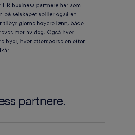
or HR business partnere har som
n på selskapet spiller også en
r tilbyr gjerne høyere lønn, både
 kreves mer av deg. Også hvor
re byer, hvor etterspørselen etter
lkår.
ess partnere.