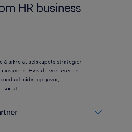
som HR business
å sikre at selskapets strategier
isasjonen. Hvis du vurderer en
ent med arbeidsoppgaver,
 ser ut.
artner