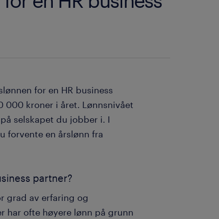
 for en HR business
slønnen for en HR business
 000 kroner i året. Lønnsnivået
på selskapet du jobber i. I
 du forvente en årslønn fra
usiness partner?
r grad av erfaring og
r har ofte høyere lønn på grunn