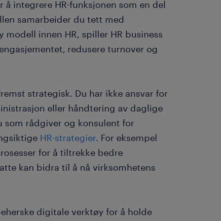
r å integrere HR-funksjonen som en del
ollen samarbeider du tett med
ny modell innen HR, spiller HR business
rengasjementet, redusere turnover og
remst strategisk. Du har ikke ansvar for
nistrasjon eller håndtering av daglige
du som rådgiver og konsulent for
angsiktige
HR-strategier
. For eksempel
osesser for å tiltrekke bedre
atte kan bidra til å nå virksomhetens
eherske digitale verktøy for å holde