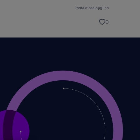
kontakt oss
logg inn
0