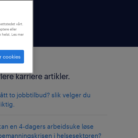
ettstedet vårt.
ptere eller
m helst. Les mer
r cookies
flere karriere artikler.
fått to jobbtilbud? slik velger du
riktig.
kan en 4-dagers arbeidsuke løse
bemanningskrisen i helsesektoren?