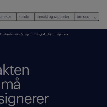
bsøker
kunde
innsikt og rapporter
om oss
skontrakten din. 5 ting du må sjekke før du signerer
akten
u må
 signerer