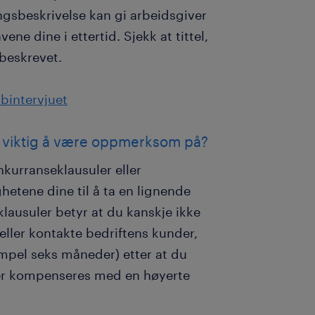
lingsbeskrivelse kan gi arbeidsgiver
ne dine i ettertid. Sjekk at tittel,
beskrevet.
bintervjuet
et viktig å være oppmerksom på?
kurranseklausuler eller
etene dine til å ta en lignende
klausuler betyr at du kanskje ikke
eller kontakte bedriftens kunder,
empel seks måneder) etter at du
lser kompenseres med en høyerte