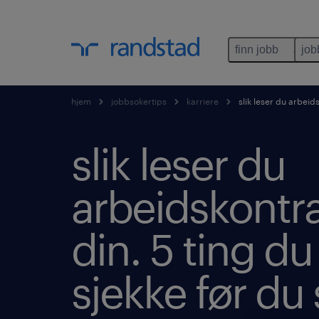
finn jobb
job
hjem
jobbsokertips
karriere
slik leser du arbeid
slik leser du
arbeidskontr
din. 5 ting d
sjekke før du