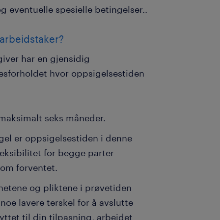
og eventuelle spesielle betingelser..
 arbeidstaker?
iver har en gjensidig
sesforholdet hvor oppsigelsestiden
å maksimalt seks måneder.
gel er oppsigelsestiden i denne
eksibilitet for begge parter
som forventet.
hetene og pliktene i prøvetiden
noe lavere terskel for å avslutte
tet til din tilpasning, arbeidet