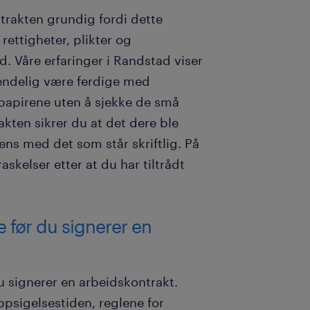
ntrakten grundig fordi dette
rettigheter, plikter og
ld. Våre erfaringer i Randstad viser
 endelig være ferdige med
 papirene uten å sjekke de små
kten sikrer du at det dere ble
ns med det som står skriftlig. På
kelser etter at du har tiltrådt
ke før du signerer en
du signerer en arbeidskontrakt.
ppsigelsestiden, reglene for