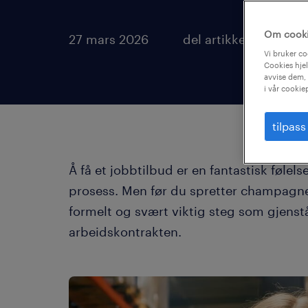
Om cook
27 mars 2026
del artikkel:
Vi bruker co
Cookies hjel
avvise dem, 
i vår cookie
tilpass
Å få et jobbtilbud er en fantastisk følel
prosess. Men før du spretter champagnen 
formelt og svært viktig steg som gjenst
arbeidskontrakten.