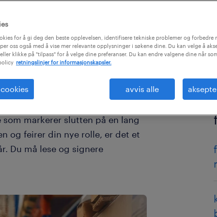
ies
okies for å gi deg den beste opplevelsen, identifisere tekniske problemer og forbedre n
per oss også med å vise mer relevante opplysninger i søkene dine. Du kan velge å akse
eller klikke på "tilpass" for å velge dine preferanser. Du kan endre valgene dine når so
policy
retningslinjer for informasjonskapsler.
 cookies
avvis alle
aksepte
se som markerer slutten på en lang
og feirer din nye rolle, er det et
år. Du må lese og signere