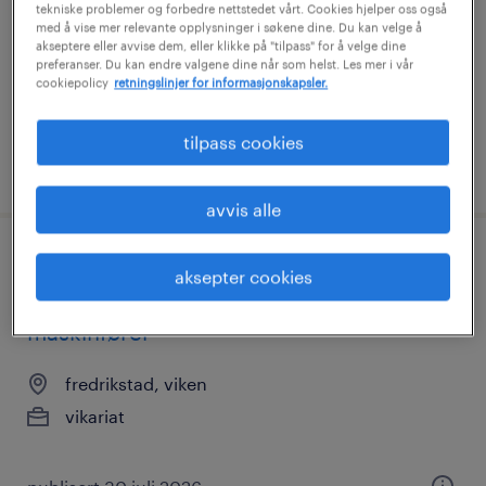
tekniske problemer og forbedre nettstedet vårt. Cookies hjelper oss også
med å vise mer relevante opplysninger i søkene dine. Du kan velge å
fredrikstad, viken
akseptere eller avvise dem, eller klikke på "tilpass" for å velge dine
fast
preferanser. Du kan endre valgene dine når som helst. Les mer i vår
cookiepolicy
retningslinjer for informasjonskapsler.
tilpass cookies
publisert 2 juli 2026
avvis alle
aksepter cookies
maskinfører
fredrikstad, viken
vikariat