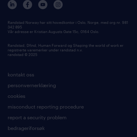
våre kontorer
Randstad Norway har sitt hovedkontor i Oslo, Norge, med org nr. 981
342 895
Vår adresse er Kristian Augusts Gate 15c, 0164 Oslo.
Randstad, Dfind, Human Forward og Shaping the world of work er
registrerte varemerker under randstad n.v.
randstad © 2025
kontakt oss
personvernerklæring
cookies
misconduct reporting procedure
report a security problem
bedrageriforsøk