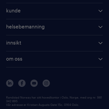
operational
jobbe for randstad
kunde
professional
registrer CV
operational
digital
helsebemanning
professional
karriereveiledning
randstad care
digital
innsikt
registrer deg
våre tjenester
employer brand research
om randstad care
om oss
hr-trender og innsikter
vårt samfunnsansvar
workmonitor
presse
våre kontorer
Randstad Norway har sitt hovedkontor i Oslo, Norge, med org nr. 981
342 895
Vår adresse er Kristian Augusts Gate 15c, 0164 Oslo.