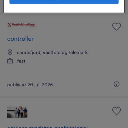
publisert 28 juli 2026
controller
sandefjord, vestfold og telemark
fast
publisert 20 juli 2026