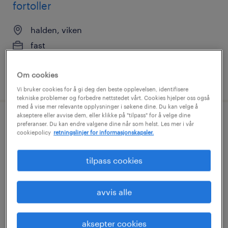
fortoller
halden, viken
fast
Om cookies
publisert 29 juli 2026
Vi bruker cookies for å gi deg den beste opplevelsen, identifisere
tekniske problemer og forbedre nettstedet vårt. Cookies hjelper oss også
med å vise mer relevante opplysninger i søkene dine. Du kan velge å
akseptere eller avvise dem, eller klikke på "tilpass" for å velge dine
preferanser. Du kan endre valgene dine når som helst. Les mer i vår
cookiepolicy
retningslinjer for informasjonskapsler.
industrirørlegger
tilpass cookies
bergen, vestland
engasjement
avvis alle
aksepter cookies