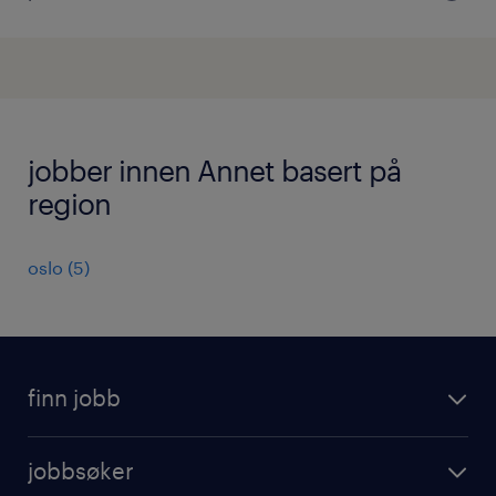
jobber innen Annet basert på
region
oslo
(
5
)
finn jobb
jobbsoker
jobbsøker
ledige stillinger