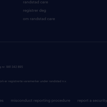
randstad care
registrer deg
om randstad care
g nr. 981 342 895
k er registrerte varemerker under randstad n.v.
es
misconduct reporting procedure
report a securit