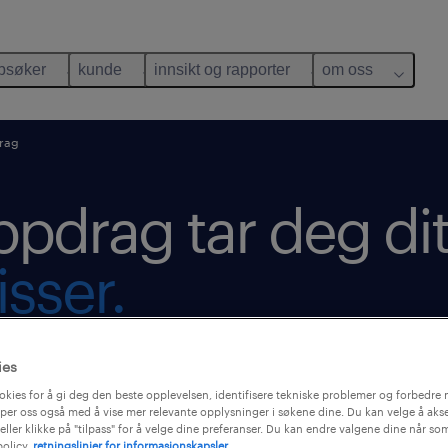
bsøker
kunde
innsikt og rapporter
om oss
rag
ppdrag tar deg dit
sser.
 ny og ne,
ies
 over en
okies for å gi deg den beste opplevelsen, identifisere tekniske problemer og forbedre n
per oss også med å vise mer relevante opplysninger i søkene dine. Du kan velge å akse
inner du en
eller klikke på "tilpass" for å velge dine preferanser. Du kan endre valgene dine når so
policy
retningslinjer for informasjonskapsler.