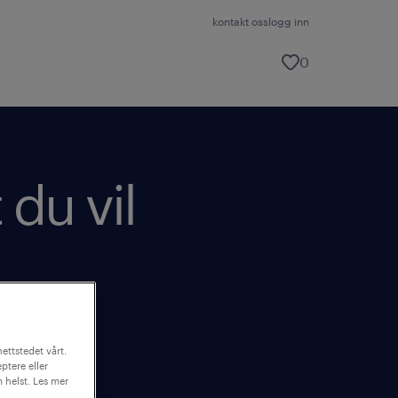
kontakt oss
logg inn
0
 du vil
ettstedet vårt.
ptere eller
m helst. Les mer