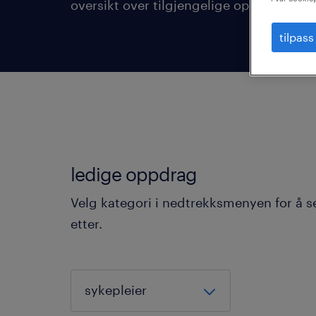
oversikt over tilgjengelige oppdrag akku
tilpass
ledige oppdrag
Velg kategori i nedtrekksmenyen for å s
etter.