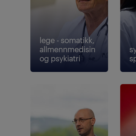
lege - somatikk,
allmennmedisin
s
og psykiatri
s