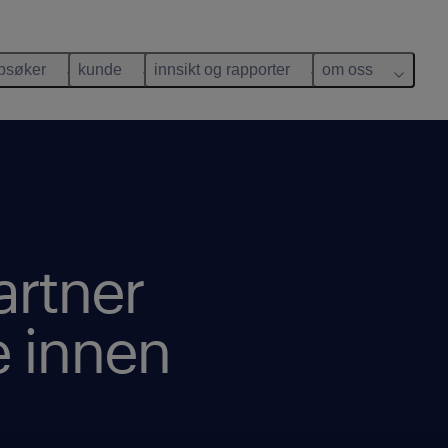
bsøker
kunde
innsikt og rapporter
om oss
rtner
e innen