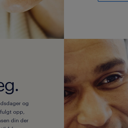
eg.
beidsdager og
fulgt opp,
nsen din der