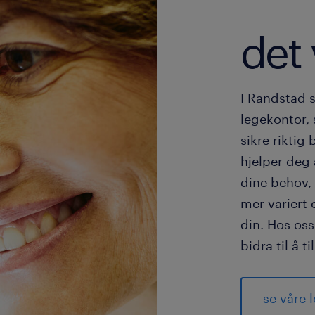
det 
I Randstad 
legekontor, 
sikre rikti
hjelper deg 
dine behov, 
mer variert e
din. Hos oss
bidra til å t
se våre 