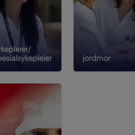
ykepleier/
pesialsykepleier
jordmor