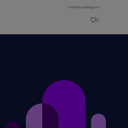
kontakt oss
logg inn
0