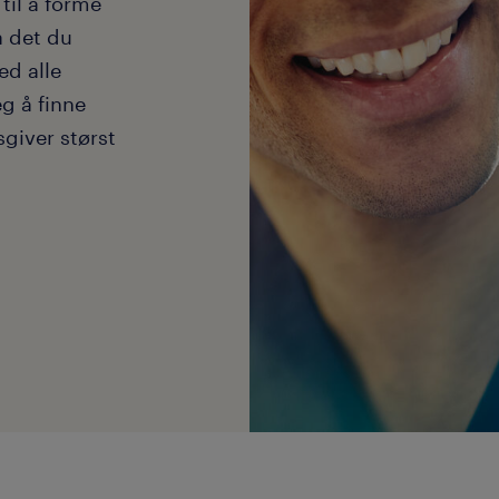
til å forme
å det du
ed alle
eg å finne
giver størst