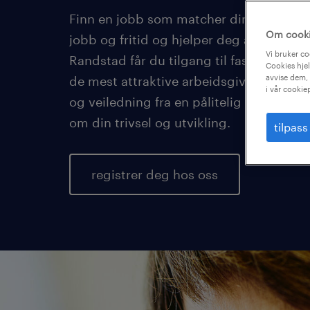
Finn en jobb som matcher din kompetan
Om cook
jobb og fritid og hjelper deg å nå dine 
Vi bruker co
Randstad får du tilgang til faste og midl
Cookies hjel
avvise dem, 
de mest attraktive arbeidsgiverne, i till
i vår cookie
og veiledning fra en pålitelig samarbei
om din trivsel og utvikling.
tilpass
registrer deg hos oss