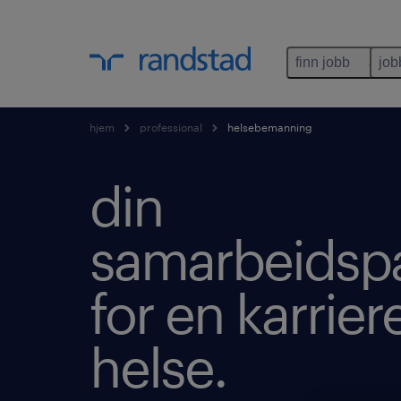
finn jobb
job
hjem
professional
helsebemanning
din
samarbeidspa
for en karrier
helse.