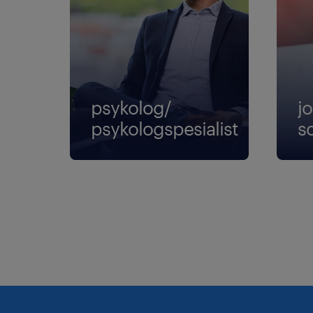
psykolog/
jo
psykologspesialist
s