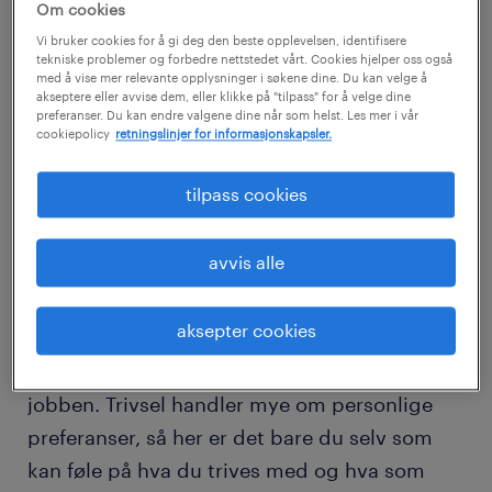
når de vurderer om de skal bytte jobb eller
Om cookies
forbli hos nåværende arbeidsgiver. Vi
Vi bruker cookies for å gi deg den beste opplevelsen, identifisere
tekniske problemer og forbedre nettstedet vårt. Cookies hjelper oss også
tilbringer mye tid på jobb, og dersom vi
med å vise mer relevante opplysninger i søkene dine. Du kan velge å
akseptere eller avvise dem, eller klikke på "tilpass" for å velge dine
bruker dagene til å mistrives kan det fort bli
preferanser. Du kan endre valgene dine når som helst. Les mer i vår
cookiepolicy
retningslinjer for informasjonskapsler.
tungt å gå på arbeid.
tilpass cookies
Selvfølgelig trenger ikke hvert eneste minutt
på jobben å være morsomt. Er det likevel slik
avvis alle
at du over lengre tid opplever at du mistrives
er det kanskje et tegn på at noe er galt. Her er
aksepter cookies
det også en ide å gå i seg selv om tenke over
hvordan du selv bidrar til trivsel og miljø på
jobben. Trivsel handler mye om personlige
preferanser, så her er det bare du selv som
kan føle på hva du trives med og hva som