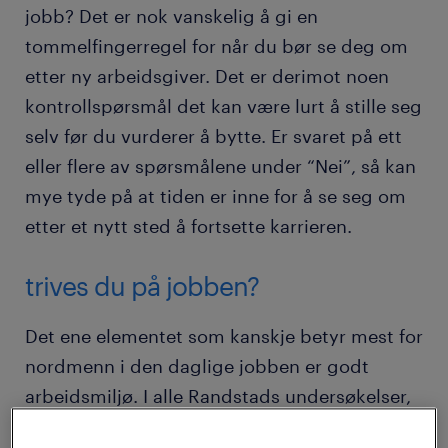
jobb? Det er nok vanskelig å gi en
tommelfingerregel for når du bør se deg om
etter ny arbeidsgiver. Det er derimot noen
kontrollspørsmål det kan være lurt å stille seg
selv før du vurderer å bytte. Er svaret på ett
eller flere av spørsmålene under “Nei”, så kan
mye tyde på at tiden er inne for å se seg om
etter et nytt sted å fortsette karrieren.
trives du på jobben?
Det ene elementet som kanskje betyr mest for
nordmenn i den daglige jobben er godt
arbeidsmiljø. I alle Randstads undersøkelser,
er det dette flest svarer at de legger vekt på