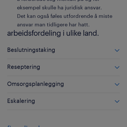
eksempel skulle ha juridisk ansvar.
Det kan også føles utfordrende å miste
ansvar man tidligere har hatt.
arbeidsfordeling i ulike land.
Beslutningstaking
Funksjon
Reseptering
Beslutningstaking
Funksjon
Høy autonomi (Norge)
Omsorgsplanlegging
Reseptering
Selvstendige vurderinger og protokoller
Funksjon
utføres i samråd med lovverket fra
Høy autonomi (Norge)
Eskalering
Omsorgsplanlegging
helsepersonelloven.
Kan utføres av spesialiserte roller, slik som
Funksjon
videreutdannede sykepleiere.
Høy autonomi (Norge)
Land med strengere regelverk
Eskalering
Utføres av sykepleiere og systematisk
Utførelse av oppgaver etter legens ordre.
Land med strengere regelverk