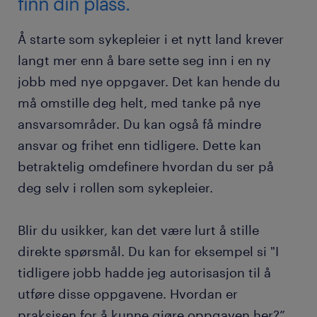
finn din plass.
observasjon.
Høy autonomi (Norge)
Sterkt begrenset eller forbudt for sykepleiere.
Sykepleier har myndighet til å igangsette
Land med strengere regelverk
Å starte som sykepleier i et nytt land krever
innsatsteam.
Legene lager planen og sykepleierne
langt mer enn å bare sette seg inn i en ny
gjennomfører.
Land med strengere regelverk
jobb med nye oppgaver. Det kan hende du
Krever ofte godkjenning fra lege for å
må omstille deg helt, med tanke på nye
involvere andre.
ansvarsområder. Du kan også få mindre
ansvar og frihet enn tidligere. Dette kan
betraktelig omdefinere hvordan du ser på
deg selv i rollen som sykepleier.
Blir du usikker, kan det være lurt å stille
direkte spørsmål. Du kan for eksempel si "I
tidligere jobb hadde jeg autorisasjon til å
utføre disse oppgavene. Hvordan er
praksisen for å kunne gjøre oppgaven her?”