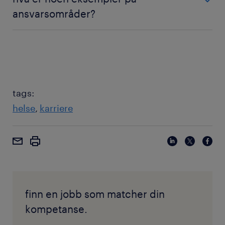
krav som stilles i lovverket og fra Helsedirektoratet.
ansvarsområder?
Eksempler inkluderer å utføre pasientvurderinger, gi
legemidler og utvikle individuelle pleieplaner. I roller
med høy grad av autonomi kan dette også omfatte
å bestille diagnostiske prøver eller spesialisere seg i
spesifikke kliniske inngrep.
tags:
helse
karriere
finn en jobb som matcher din
kompetanse.