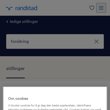
0
ledige stillinger
stillinger
ingen resultater
Om cookies
Vi bruker cookies for å gi deg den beste opplevelsen, identifisere
tekniske problemer og forbedre nettstedet vårt. Cookies hjelper oss også