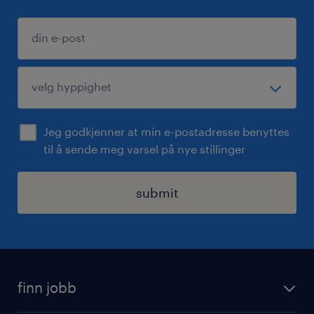
Jeg godkjenner at min e-postadresse benyttes
til å sende meg varsel på nye stillinger
submit
finn jobb