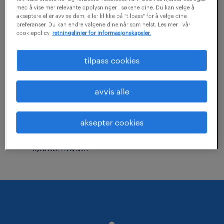
Vi har for øyeblikket ingen ledige stillinger
med å vise mer relevante opplysninger i søkene dine. Du kan velge å
som matcher ditt søk
forsikring
. Du kan endre
akseptere eller avvise dem, eller klikke på "tilpass" for å velge dine
preferanser. Du kan endre valgene dine når som helst. Les mer i vår
søkekriteriene eller forsøke følgende:
cookiepolicy
retningslinjer for informasjonskapsler.
tilpass cookies
Sjekk at du har stavet stillingstittelen
riktig eller velg en annen tittel
avvis alle
Du kan forsøke å søke innen flere
fagområder
aksepter cookies
Du kan forsøke å utvide det geografiske
søkeområdet