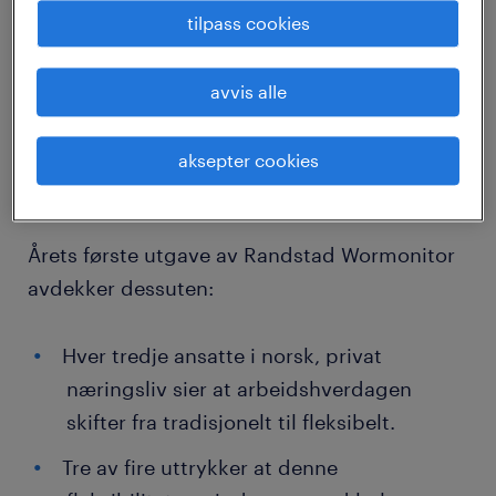
tilpass cookies
Det plasserer Norge helt på bunnen i
oversikten over de 33 landene. Øverst på
avvis alle
rangeringen ligger asiatiske stormakter som
India, Kina og Japan, der over 80 prosent
aksepter cookies
jobber på kontoret eller arbeidsplassen.
Årets første utgave av Randstad Wormonitor
avdekker dessuten:
Hver tredje ansatte i norsk, privat
næringsliv sier at arbeidshverdagen
skifter fra tradisjonelt til fleksibelt.
Tre av fire uttrykker at denne