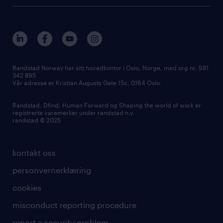
Randstad Norway har sitt hovedkontor i Oslo, Norge, med org nr. 981
342 895
Vår adresse er Kristian Augusts Gate 15c, 0164 Oslo.
Randstad, Dfind, Human Forward og Shaping the world of work er
registrerte varemerker under randstad n.v.
randstad © 2025
kontakt oss
personvernerklæring
cookies
misconduct reporting procedure
report a security problem