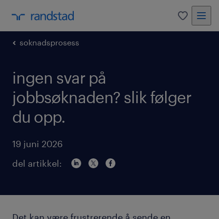
0
soknadsprosess
ingen svar på
jobbsøknaden? slik følger
du opp.
19 juni 2026
del artikkel:
Det kan være frustrerende å sende en