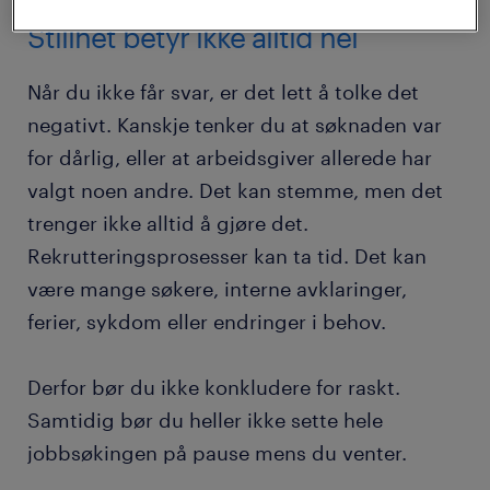
Stillhet betyr ikke alltid nei
Når du ikke får svar, er det lett å tolke det
negativt. Kanskje tenker du at søknaden var
for dårlig, eller at arbeidsgiver allerede har
valgt noen andre. Det kan stemme, men det
trenger ikke alltid å gjøre det.
Rekrutteringsprosesser kan ta tid. Det kan
være mange søkere, interne avklaringer,
ferier, sykdom eller endringer i behov.
Derfor bør du ikke konkludere for raskt.
Samtidig bør du heller ikke sette hele
jobbsøkingen på pause mens du venter.