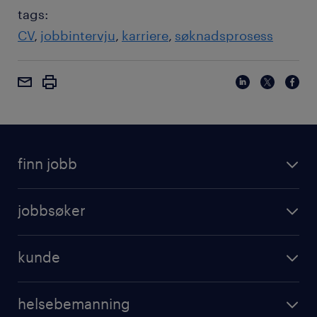
tags:
CV
jobbintervju
karriere
søknadsprosess
finn jobb
jobbsøker
kunde
helsebemanning