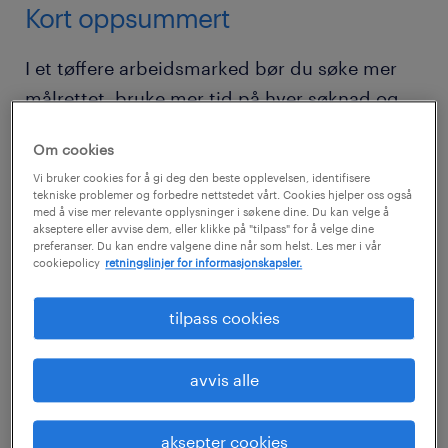
Kort oppsummert
I et tøffere arbeidsmarked bør du søke mer
målrettet, bruke mer tid på hver søknad og
vise konkrete eksempler på hvordan du kan
Om cookies
bidra. Det betyr at CV, søknad og LinkedIn-
Vi bruker cookies for å gi deg den beste opplevelsen, identifisere
profil bør peke i samme retning.
tekniske problemer og forbedre nettstedet vårt. Cookies hjelper oss også
med å vise mer relevante opplysninger i søkene dine. Du kan velge å
akseptere eller avvise dem, eller klikke på "tilpass" for å velge dine
Start med færre og bedre
preferanser. Du kan endre valgene dine når som helst. Les mer i vår
cookiepolicy
retningslinjer for informasjonskapsler.
søknader
tilpass cookies
Mange jobbsøkere reagerer på et trangere
arbeidsmarked ved å sende flere søknader.
avvis alle
Det er forståelig, men ikke alltid effektivt. Når
konkurransen øker, blir kvaliteten på hver
aksepter cookies