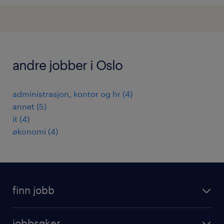
andre jobber i Oslo
administrasjon, kontor og hr
(
4
)
annet
(
5
)
it
(
4
)
økonomi
(
4
)
finn jobb
jobbsoker
jobbsøker