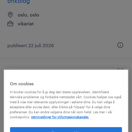
onkolog
oslo, oslo
vikariat
publisert 22 juli 2026
spesialist i indremedisin
Om cookies
Vi bruker cookies for å gi deg den beste opplevelsen, identifisere
tekniske problemer og forbedre nettstedet vårt. Cookies hjelper oss også
oslo, oslo
med å vise mer relevante opplysninger i søkene dine. Du kan velge å
engasjement
akseptere eller avvise dem, eller klikke på "tilpass" for å velge dine
preferanser. Du kan endre valgene dine når som helst. Les mer i vår
cookiepolicy
retningslinjer for informasjonskapsler.