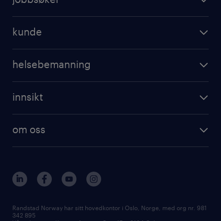
ledige stillinger
operational
jobbe for randstad
kunde
professional
registrer CV
operational
digital
helsebemanning
professional
karriereveiledning
randstad care
digital
innsikt
registrer deg
våre tjenester
employer brand research
om randstad care
om oss
hr-trender og innsikter
vårt samfunnsansvar
workmonitor
presse
våre kontorer
Randstad Norway har sitt hovedkontor i Oslo, Norge, med org nr. 981
342 895