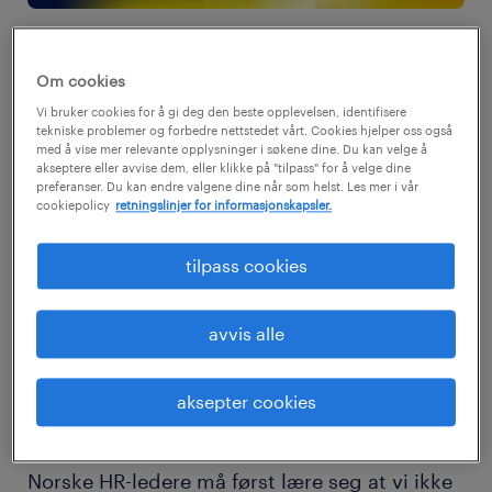
Om cookies
Som en del av Randstad Employer Brand
Vi bruker cookies for å gi deg den beste opplevelsen, identifisere
Research, verdens største uavhengige HR-
tekniske problemer og forbedre nettstedet vårt. Cookies hjelper oss også
med å vise mer relevante opplysninger i søkene dine. Du kan velge å
undersøkelse, har Randstad gjennomført
akseptere eller avvise dem, eller klikke på "tilpass" for å velge dine
preferanser. Du kan endre valgene dine når som helst. Les mer i vår
dybdeintervjuer med 4000 norske
cookiepolicy
retningslinjer for informasjonskapsler.
arbeidstakere. Resultatet er klokkeklart. Det
er et stort avvik mellom det som motiverer
tilpass cookies
arbeidstakeren til å søke ny jobb, og det
arbeidsgiverne selv anser å være attraktive
avvis alle
betingelser.
aksepter cookies
hyggelig jobb med god lønn
Norske HR-ledere må først lære seg at vi ikke