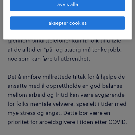
Det er også viktig å råde ansatte til å slå av
avvis alle
arbeidsrelaterte e-poster og andre varsler
utenfor arbeidstiden. Den umiddelbare
aksepter cookies
tilgangen til kommunikasjonsverktøy
gjennom smarttelefoner kan få folk til å føle
at de alltid er "på" og stadig må tenke jobb,
noe som kan føre til utbrenthet.
Det å innføre målrettede tiltak for å hjelpe de
ansatte med å opprettholde en god balanse
mellom arbeid og fritid kan være avgjørende
for folks mentale velvære, spesielt i tider med
mye stress og angst. Dette bør være en
prioritet for arbeidsgivere i tiden etter COVID.