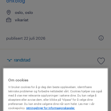
onkolog
oslo, oslo
vikariat
publisert 22 juli 2026
allmennlege
Om cookies
oslo, oslo
Vi bruker cookies for å gi deg den beste opplevelsen, identifisere
vikariat
tekniske problemer og forbedre nettstedet vårt. Cookies hjelper oss også
med å vise mer relevante opplysninger i søkene dine. Du kan velge å
akseptere eller avvise dem, eller klikke på "tilpass" for å velge dine
preferanser. Du kan endre valgene dine når som helst. Les mer i vår
cookiepolicy
retningslinjer for informasjonskapsler.