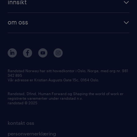
innsikt
registrer deg
våre tjenester
employer brand research
om randstad care
om oss
hr-trender og innsikter
vårt samfunnsansvar
workmonitor
presse
våre kontorer
Randstad Norway har sitt hovedkontor i Oslo, Norge, med org nr. 981
342 895
Vår adresse er Kristian Augusts Gate 15c, 0164 Oslo.
Randstad, Dfind, Human Forward og Shaping the world of work er
registrerte varemerker under randstad n.v.
randstad © 2025
kontakt oss
personvernerklæring