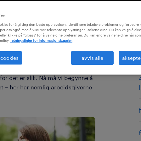
ies
okies for å gi deg den beste opplevelsen, identifisere tekniske problemer og forbedre n
per oss også med å vise mer relevante opplysninger i søkene dine. Du kan velge å akse
eller klikke på "tilpass" for å velge dine preferanser. Du kan endre valgene dine når so
policy
retningslinjer for informasjonskapsler.
 cookies
avvis alle
aksepte
livsundersøkelse at kvinner er mer
langt unna likelønn i Norge.
for det er slik. Nå må vi begynne å
t – her har nemlig arbeidsgiverne