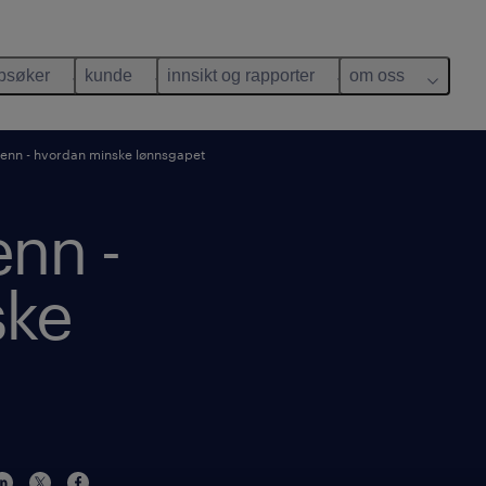
bsøker
kunde
innsikt og rapporter
om oss
enn - hvordan minske lønnsgapet
enn -
ske