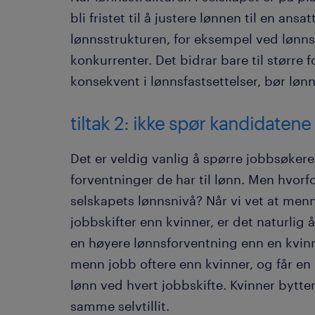
bli fristet til å justere lønnen til en ans
lønnsstrukturen, for eksempel ved lønnsf
konkurrenter. Det bidrar bare til større fo
konsekvent i lønnsfastsettelser, bør lø
tiltak 2: ikke spør kandidaten
Det er veldig vanlig å spørre jobbsøkere 
forventninger de har til lønn. Men hvorf
selskapets lønnsnivå? Når vi vet at men
jobbskifter enn kvinner, er det naturlig
en høyere lønnsforventning enn en kvinnel
menn jobb oftere enn kvinner, og får en 
lønn ved hvert jobbskifte. Kvinner bytte
samme selvtillit.