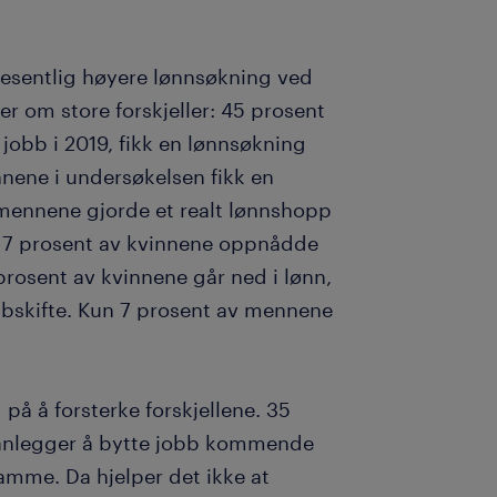
vesentlig høyere lønnsøkning ved
er om store forskjeller: 45 prosent
obb i 2019, fikk en lønnsøkning
nnene i undersøkelsen fikk en
 mennene gjorde et realt lønnshopp
e 7 prosent av kvinnene oppnådde
rosent av kvinnene går ned i lønn,
bbskifte. Kun 7 prosent av mennene
på å forsterke forskjellene. 35
lanlegger å bytte jobb kommende
amme. Da hjelper det ikke at