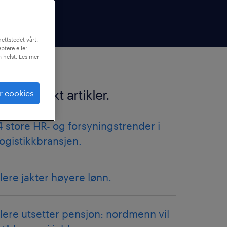
ettstedet vårt.
ptere eller
m helst. Les mer
flere innsikt artikler.
r cookies
4 store HR- og forsyningstrender i
logistikkbransjen.
flere jakter høyere lønn.
flere utsetter pensjon: nordmenn vil