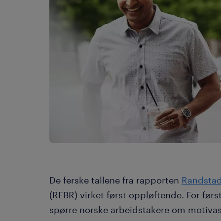
De ferske tallene fra rapporten
Randstad
(REBR) virket først oppløftende. For fø
spørre norske arbeidstakere om motivasjo