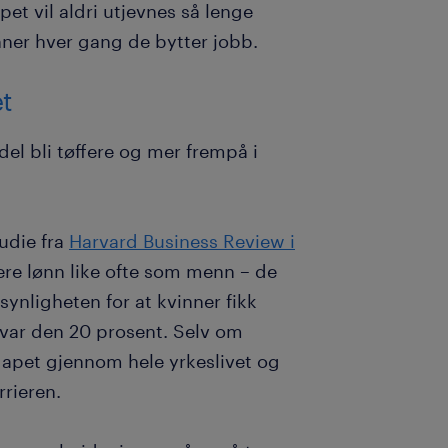
et vil aldri utjevnes så lenge
ner hver gang de bytter jobb.
t
el bli tøffere og mer frempå i
tudie fra
Harvard Business Review i
ere lønn like ofte som menn – de
nsynligheten for at kvinner fikk
var den 20 prosent. Selv om
 gapet gjennom hele yrkeslivet og
rrieren.