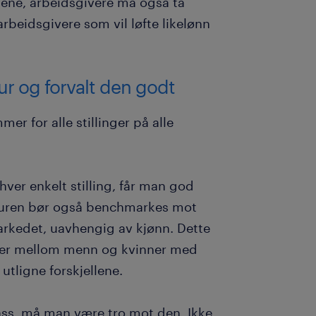
ene, arbeidsgivere må også ta
 arbeidsgivere som vil løfte likelønn
tur og forvalt den godt
r for alle stillinger på alle
hver enkelt stilling, får man god
kturen bør også benchmarkes mot
 markedet, uavhengig av kjønn. Dette
ller mellom menn og kvinner med
 utligne forskjellene.
lass, må man være tro mot den. Ikke