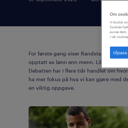
Om cook
Vi bruker co
Cookies hjel
avvise dem, 
i vår cookie
tilpass
For første gang viser Randstads arbeids
opptatt av lønn enn menn. Likevel er vi 
Debatten har i flere tiår handlet om hvor
ha mer fokus på hva vi kan gjøre med de
en viktig oppgave.