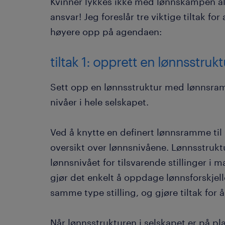
Kvinner lykkes ikke med lønnskampen al
ansvar! Jeg foreslår tre viktige tiltak for
høyere opp på agendaen:
tiltak 1: opprett en lønnsstruk
Sett opp en lønnsstruktur med lønnsramme
nivåer i hele selskapet.
Ved å knytte en definert lønnsramme til 
oversikt over lønnsnivåene. Lønnsstru
lønnsnivået for tilsvarende stillinger i
gjør det enkelt å oppdage lønnsforskje
samme type stilling, og gjøre tiltak for å
Når lønnsstrukturen i selskapet er på p