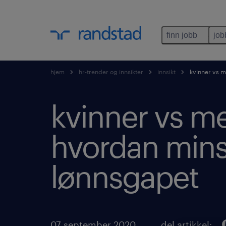
finn jobb
job
hjem
hr-trender og innsikter
innsikt
kvinner vs m
kvinner vs m
hvordan min
lønnsgapet
07 september 2020
del artikkel: