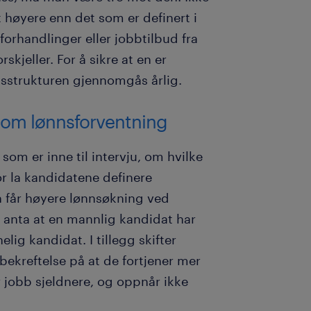
att høyere enn det som er definert i
orhandlinger eller jobbtilbud fra
rskjeller. For å sikre at en er
nnsstrukturen gjennomgås årlig.
e om lønnsforventning
som er inne til intervju, om hvilke
or la kandidatene definere
n får høyere lønnsøkning ved
 å anta at en mannlig kandidat har
ig kandidat. I tillegg skifter
bekreftelse på at de fortjener mer
r jobb sjeldnere, og oppnår ikke