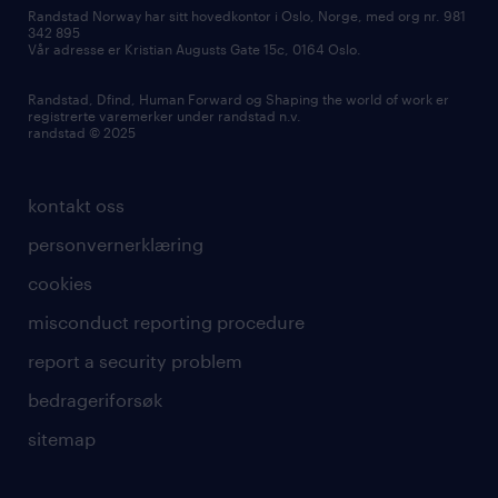
Randstad Norway har sitt hovedkontor i Oslo, Norge, med org nr. 981
342 895
Vår adresse er Kristian Augusts Gate 15c, 0164 Oslo.
Randstad, Dfind, Human Forward og Shaping the world of work er
registrerte varemerker under randstad n.v.
randstad © 2025
kontakt oss
personvernerklæring
cookies
misconduct reporting procedure
report a security problem
bedrageriforsøk
sitemap