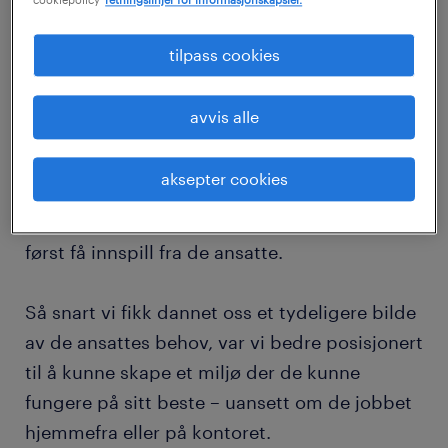
cookiepolicy
retningslinjer for informasjonskapsler.
tilfredshet blant både kunder, kandidater og
ansatte.
tilpass cookies
Under pandemien var dette fokuset en
avvis alle
prioritet for oss, og det skal vi fortsette med i
overgangen til den hybride arbeidsmodellen.
aksepter cookies
Denne prosessen er ikke ferdig over natten,
og vi kunne ikke gått i gang med dette uten å
først få innspill fra de ansatte.
Så snart vi fikk dannet oss et tydeligere bilde
av de ansattes behov, var vi bedre posisjonert
til å kunne skape et miljø der de kunne
fungere på sitt beste – uansett om de jobbet
hjemmefra eller på kontoret.